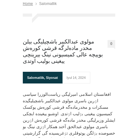
Home
Salomatlik
مولوی عبدالکبیر باشچیلیگی بیلن
0
مخدر ماده‌لرگه قرشی کوره‌ش
بوییچه عالی کمیسیونی نینگ بیرینچی
ییغینی بولیب اوتدی
Salomatlik
,
Siyosat
Iyul 14, 2024
افغانستان اسلامی امیرلیگی ریاست‌الوزرا سیاسی
اۉرین باسری مولوی عبدالکبیر باشچیلیگیده
مسکرات و مخدرماده‌گه قرشی کوره‌ش یوکسک
کمیسیون ییغینی بۉلیب اۉتدی. اوشبو ییغینده ایچکی
ایشلر وزیرلیگی مخدر ماده‌گه قرشی کوره‌ش اۉرین
باسری مولوی عبدالحق آخند همکار اۉزی نینگ بو
خصوصده بۉلگن یوتوقلری تۉغریسیده گی گزارشینی