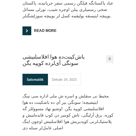
عباد پاکستانگه قیلگن رسمی سفر جریانیده، پاکستان
صحی رسمیلری بیلن اوچره شیب، تورلی مسائل
بوییچه اینیسقه یولیقمه کسل لر بوییچه سوزلشگنلر.
READ MORE
باش‌کینت‌ده هوا افلاسلنیشی
0
سونگی آی‌لرده کوپپه یگن
Salomatlik
Dekabr 24, 2023
محیط نی سقلش و اسره ش ملی اداره سی نینگ
ایتیشیچه؛ سونگی بیر آی ده باشکینت ده هوا
افلاسلنیشی کوپپه یگن. اوشبو نهاد مسووللر گه
کوره، برق آزلیگی، تاش کومیر دن کوپ فایده‌لنیش و
پلاستیک‌لرنی کویدیریش هوا افلاسلنیش اوچون اینگ
اصلی عامل‌لر سنله دی