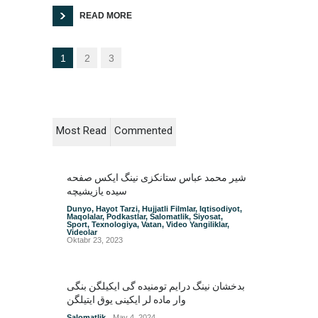
READ MORE
1
2
3
Most Read
Commented
شیر محمد عباس ستانکزی نینگ ایکس صفحه
سیده یازیشیچه
Dunyo
,
Hayot Tarzi
,
Hujjatli Filmlar
,
Iqtisodiyot
,
Maqolalar
,
Podkastlar
,
Salomatlik
,
Siyosat
,
Sport
,
Texnologiya
,
Vatan
,
Video Yangiliklar
,
Videolar
Oktabr 23, 2023
بدخشان نینگ درایم تومنیده گی ایکیلگن بنگی
وار ماده لر ایکینی یوق ایتیلگن
Salomatlik
May 4, 2024