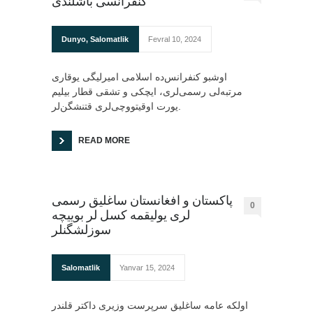
کنفرانسی باشلندی
Dunyo
,
Salomatlik
Fevral 10, 2024
اوشبو کنفرانس‌ده اسلامی امیرلیگی یوقاری
مرتبه‌لی رسمی‌لری، ایچکی و تشقی قطار بیلیم
یورت اوقیتووچی‌لری قتنشگن‌لر.
READ MORE
پاکستان و افغانستان ساغلیق رسمی
0
لری یولیقمه کسل لر بوییچه
سوزلشگنلر
Salomatlik
Yanvar 15, 2024
اولکه عامه ساغلیق سرپرست وزیری داکتر قلندر