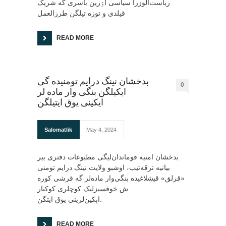
ریاست‌الوزرا سیاسی اۉرین باسری گه شریک
قیلدی و توزه تیلگن طرزالعمل
READ MORE
بدخشان نینگ درایم تومنیده گی
0
ایکیلگن بنگی وار ماده لر
ایکینی یوق ایتیلگن
Salomatlik
May 4, 2024
‏بدخشان امنیه قوماندان‌لیگی مطبوعات دفتری بیر
بیانیه ترقه‌تیب، اوشبو ولایت نینگ درایم تومنی
«قرلق» قیشلاغیده بنگی‌وار ماده‌لر گه قرشی کوره
ش خوفسیزلیک کوچلری کوکنار
اېکین‌لرینی یوق ایتگن.
READ MORE