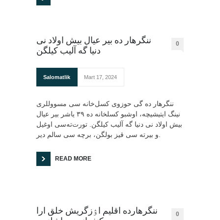
ننگرهار ده بیر عیال بیش اولاد نی
0
دنیا گه آلیب کیلگن
Salomatlik
Mart 17, 2024
ننگرهار ده گی حوزوی کسل‌خانه سی مسووللری
نینگ ایتیشیچه، اوشبو کسلخانه ده ۳۹ یاشر بیر عیال
بیش اولاد نی دنیا گه آلیب کیلگن. تورت‌ته‌سی اوغیل
و بیرته سی قیز بولگن، برچه سی سالم دیر.
READ MORE
ننگرهارده اقلیم اۉزگریش خلق ارا
0