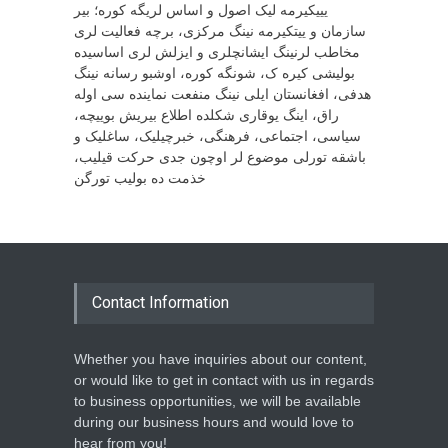
یییکیرمه لیک اصول و اساس لریگه کوره؛ بیر
سازمان و ییتکیرمه نینگ مرکزی، برچه فعالیت لری
مخاطب لرنینگ ایشانچلری و ایزلش لری اساسیده
بولیشی کیره ک، شونگه کوره، اوشبو رسانه نینگ
هدفی، افغانستان ایلی نینگ منفعت نماینده سی اوله
راق، اینگ یوقاری شکلده اطلاع بیریش بوییچه،
سیاسی، اجتماعی، فرهنگی، خبرچیلیک، ساغلیک و
باشقه تورلی موضوع لر اوچون جدی حرکت قیلیب،
خذمت ده بولیب تورگن
Contact Information
Whether you have inquiries about our content,
or would like to get in contact with us in regards
to business opportunities, we will be available
during our business hours and would love to
hear from you!