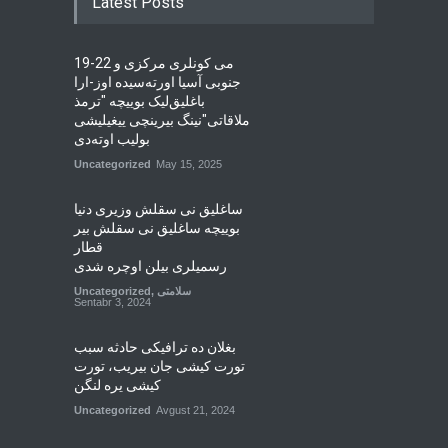
Latest Posts
19-22 می کونلری مرکزی و
جنوبی آسیا اورته‌سیده اوز-ارا
باغلیق‌لیک بوییچه "ترمذ
ملاقاتی"نینگ بیرینچی ییغیلیشی
بولیب اوته‌دی
Uncategorized
May 15, 2025
ساغلیق نی سقلش وزیری دنیا
بوییچه ساغلیق نی سقلش بیر
قطار
رسمیلری بیلن اوچره شدی
سلامتی
,
Uncategorized
Sentabr 3, 2024
بغلان ده ترافیکی حادثه سبب
تورت کیشی جان بیریب، تورت
کیشی یره لنگن
Uncategorized
Avgust 21, 2024