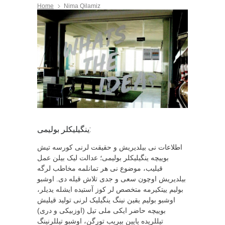
Home
Nima Qilamiz
ینگیلیکلر بولیمی:
اطلاعات نی بیلدیریش و حقیقت لرنی کورسه تیش
بوییچه ینگیلیکلر بولیمی؛ عدالت لیک بیلن عمل
قیلیب، موضوع نی هر تمانلمه مخاطب لرگه
بیلدیریش اوچون سعی و جدی تلاش قیله دی. اوشبو
بولیم ییتکیرمه متخصص لر کوز آستیده ایشله یدیلر،
اوشبو بولیم یقین نینگ ینگیلیک لرنی تولید قیلیش
بوییچه حاضر ایکی ملی تیل (اوزبیکی و دری)
تیللریده یایین بیریب تورگن، اوشبو تیللرنینگ