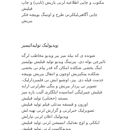
مکتوب و چاپی اطلاعیه لرنی یازیش (تایپ) و چاپ
قیلیش
چاپی آگاهی‌لیکلرنی طرح و اونینگ بوییچه فکر
بیریش
ویدیولیک تولیداتیمیز:
شونده ی که بیله میز بیر ویدیو مخاطب لرگه
تاثیرچن بوله دی، بیزنینگ ویدیو تولید قیلیش بولیمیز
اینگ یخشی شکلده امکان گه قدر پیام نی یخشی
شکلده ییتکیزیش اوچون و انتقال بیریش بوییچه
خذمت قیله دی. بیز، اوشبو ایش نی فلمبردارلیک،
تصویر نی پرداز بیریش و ینگی نظرلرنی ارایه
قیلیش چیبرلیگی اساسیده ایلگلری آلیب باره میز.
مستند (حجتلی) تولید قیلیش
اوزون و قیسقه مدتلی فیلم تولید قیلیش
تصویرلیک خبرلرنی و گزارش لرنی تهیه لش
ویدیولیک اعلان لرنی تیارلش
ایککی و اوچ بعدلیک انیمیشن لرنی تولید قیلیش
ویدیوکاست لرنی تولید قیلیش