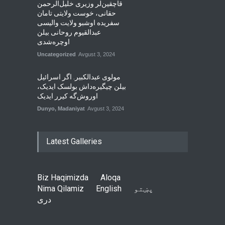
قاچقین‌لر وزیری خلیل‌الرحمن
حقانی، خوست ولایتی تامان
سفریده اوشبو ولایت والیسی
عبدالقیوم روحانی بیلن
اوچره‌شدی
Uncategorized
Avgust 3, 2024
مولوی عبدالکبیر. اگر اسرائیل
بیلن چیگیره‌داش بولسک ایدیک‌‌،
اوروش‌گه کیرر ایدیک
Dunyo
,
Madaniyat
Avgust 3, 2024
Latest Galleries
Biz Haqimizda
Aloqa
پښتو
English
Nima Qilamiz
دری