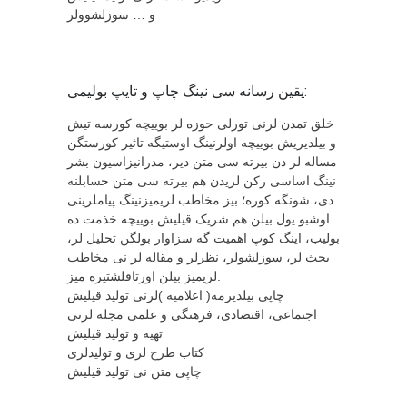
و … سوزلشوولر
یقین رسانه سی نینگ چاپ و تایپ بولیمی:
خلق تمدن لرنی تورلی حوزه لر بوییچه کورسه تیش
و بیلدیریش بوییچه اولرنینگ اوستیگه تاثیر کورستگن
مساله لر دن بیرته سی متن دیر، مدرانیزاسیون بشر
نینگ اساسی رکن لریدن هم بیرته سی متن حسابلنه
دی، شونگه کوره؛ بیز مخاطب لریمیزنینگ پیاملرینی
اوشبو یول بیلن هم شریک قیلیش بوییچه خذمت ده
بولیب، اینگ کوپ اهمیت گه سزاوار بولگن تحلیل لر،
بحث لر، سوزلشولر، نظرلر و مقاله لر نی مخاطب
لریمیز بیلن اورتاقلشتیره میز.
چاپی بیلدیرمه( اعلامیه )لرنی تولید قیلیش
اجتماعی، اقتصادی، فرهنگی و علمی مجله لرنی
تهیه و تولید قیلیش
کتاب طرح لری و تولیدلری
چاپی متن نی تولید قیلیش