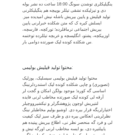
ینگیلیکلری توشدن سونگ 18:00 ساعت ده نشر بوله
دی و تیزلیکده تشقی تیللر بوییچه هم ینگیلیکلرنی
تولید قیلیش و یایین بیریش باشله نیش امیدیده میز.
ایسلش کیره ک که متن شکلده خبرلرنی یایین
بیریش اجتماعی ترماقلرده؛ تورکچه، فارسچه،
اوزبیکچه، پشتو، انگلیسچه و عربچه تیللرده توختمه
س شکلده کونده لیک صورتده دوامی بار.
محتوا تولید قیلیش بولیمی:
محتوا تولید قیلیش بولیمی سیسلیک، یوزلیک
(تصویری) و چاپی شکلده کونده لیک استندردلرنینگ
اساسی گه کوره؛ موجود بولگن امکان و گجت لر
آرقه لی کونده لیک صورتده مخاطب لرنی فایده
لنتیریش اوچون پژوهشگرلر و تیکشیرووچیلر
اختیارلریگه قرار بیره دی. اوشبو بولیم مخاطبلر نینگ
نظرلرینی انعکاس بیره دی و طرف سیز لیک کیفیت
لی و فرد گه منحصر نظر نی، اطلاع بیریش پیتیده هم
یاییلتیره دی، بو ایسه مخاطب لرنی اورگه تیش و
بیلدیریش بیلن کوچلی قیلیش هدفی کوزله نیلگن.