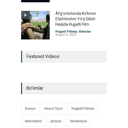
Afg'onistonda Ko'knori
Etishtirishni Yo'q Qilish
Haqida Hujjatli Film
Hujjatli Filmlar
,
Videolar
Avgust 8, 2023
Featured Videos
Bo’limlar
Dunyo
Hayot Tarzi
Hujjatli Filmlar
Iqtisodiyot
jinoyat
Madaniyat