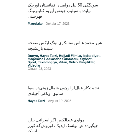
سونگگی 50 ییل دوامیده اففانستان اوزبیک
تیلیده باسیلیب چیققن أیریم کتابلرنینگ
فهرستی
Maqolalar
Dekabr 17, 2023
شیر محمد عباس ستانکزی نینگ ایکس صفحه
سیده یازیشیچه
Dunyo
,
Hayot Tarzi
,
Hujjatli Filmlar
,
Iqtisodiyot
,
Maqolalar
,
Podkastlar
,
Salomatlik
,
Siyosat
,
Sport
,
Texnologiya
,
Vatan
,
Video Yangiliklar
,
Videolar
Oktabr 23, 2023
تشبث‌کار عیال‌لر اوچون شمال زونی‌ده سوا
ساتیق اوتاغی آچیلدی
Hayot Tarzi
Avgust 19, 2023
مولوی عبدالکبیر. اگر اسرائیل بیلن
چیگیره‌داش بولسک ایدیک‌‌، اوروش‌گه کیرر
ایدیک