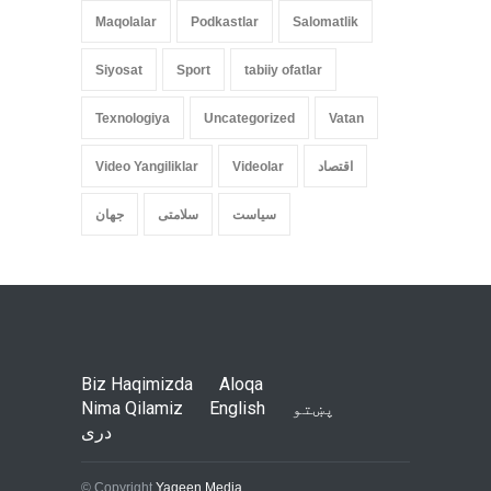
Maqolalar
Podkastlar
Salomatlik
Siyosat
Sport
tabiiy ofatlar
Texnologiya
Uncategorized
Vatan
اقتصاد
Videolar
Video Yangiliklar
سیاست
سلامتی
جهان
Biz Haqimizda
Aloqa
پښتو
English
Nima Qilamiz
دری
© Copyright
Yaqeen Media