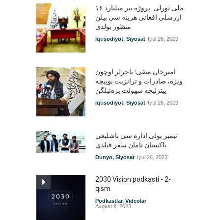
۱۶ ملی تورلی پروژه بیر میلیارد
ارزشلی افغانی هزینه سی بیلن
منظور بولدی
Iqtisodiyot
,
Siyosat
Iyul 26, 2023
امیرخان متقی: تاجرلر اوچون
ویزه، صادرات و ترانزیت بوییچه
ییترلیچه سهولت یره‌تیلگن
Iqtisodiyot
,
Siyosat
Iyul 26, 2023
تیمیر یولی اداره سی باشلیغی
پاکستان تامان سفر قیلدی
Dunyo
,
Siyosat
Iyul 26, 2023
2030 Vision podkasti - 2-
qism
Podkastlar
,
Videolar
Avgust 8, 2023