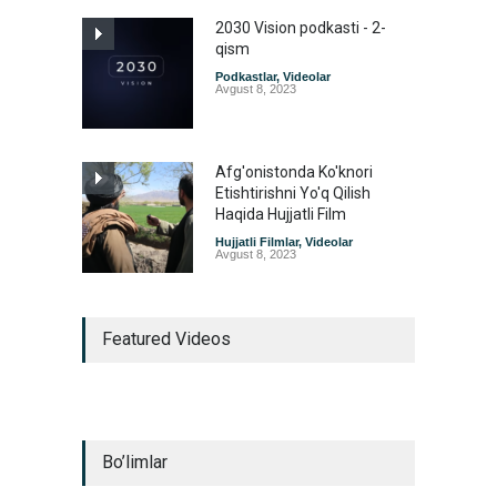
2030 Vision podkasti - 2-
qism
Podkastlar
,
Videolar
Avgust 8, 2023
Afg'onistonda Ko'knori
Etishtirishni Yo'q Qilish
Haqida Hujjatli Film
Hujjatli Filmlar
,
Videolar
Avgust 8, 2023
Featured Videos
Bo’limlar