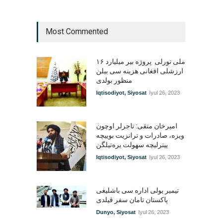
Most Commented
۱۶ ملی تورلی پروژه بیر میلیارد
ارزشلی افغانی هزینه سی بیلن
منظور بولدی
Iqtisodiyot
,
Siyosat
Iyul 26, 2023
امیرخان متقی: تاجرلر اوچون
ویزه، صادرات و ترانزیت بوییچه
ییترلیچه سهولت یره‌تیلگن
Iqtisodiyot
,
Siyosat
Iyul 26, 2023
تیمیر یولی اداره سی باشلیغی
پاکستان تامان سفر قیلدی
Dunyo
,
Siyosat
Iyul 26, 2023