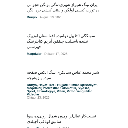
ایران نینگ شیراز شهری‌ده‌گی بولگن هجومی
Dunyo
Avgust 19, 2023
سونگگی 50 ییل دوامیده اففانستان اوزبیک
تیلیده باسیلیب چیققن أیریم کتابلرنینگ
فهرستی
Maqolalar
Dekabr 17, 2023
شیر محمد عباس ستانکزی نینگ ایکس صفحه
سیده یازیشیچه
Dunyo
,
Hayot Tarzi
,
Hujjatli Filmlar
,
Iqtisodiyot
,
Maqolalar
,
Podkastlar
,
Salomatlik
,
Siyosat
,
Sport
,
Texnologiya
,
Vatan
,
Video Yangiliklar
,
Videolar
Oktabr 23, 2023
تشبث‌کار عیال‌لر اوچون شمال زونی‌ده سوا
ساتیق اوتاغی آچیلدی