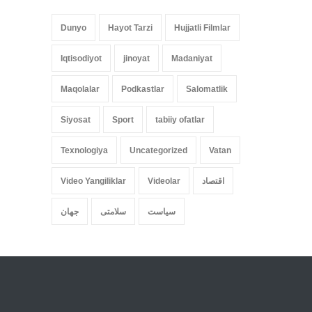
Dunyo
Hayot Tarzi
Hujjatli Filmlar
Iqtisodiyot
jinoyat
Madaniyat
Maqolalar
Podkastlar
Salomatlik
Siyosat
Sport
tabiiy ofatlar
Texnologiya
Uncategorized
Vatan
اقتصاد
Videolar
Video Yangiliklar
سیاست
سلامتی
جهان