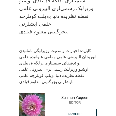
سیمیناری یۉلگه قۉییلدی.اوشبو
وزیرلیک رسمی‌لری البیرونی علمی
نقطه نظریده دنیا بۉیلب کوپلرچه
علمی ایشلرنی
بجرگنینی معلوم قیلدی.
‏کابل‌ده اخبارات و مدنیت وزیرلیگی تامانیدن
ابوریحان البیرونی علمی مقامی عنوانیده علمی
و تدقیقاتی سیمیناری یۉلگه قۉییلدی.
اوشبو وزیرلیک رسمی‌لری البیرونی علمی
نقطه نظریده دنیا بۉیلب کوپلرچه علمی
ایشلرنی بجرگنینی معلوم قیلدی.
Suliman Yaqeen
EDITOR
PROFILE