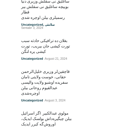
ساغلیق نی سقلش وزیری دنیا
بوییچه ساغلیق نی سقلش بیر
قطار
رسمیلری بیلن اوچره شدی
سلامتی
,
Uncategorized
Sentabr 3, 2024
بغلان ده ترافیکی حادثه سبب
تورت کیشی جان بیریب، تورت
کیشی یره لنگن
Uncategorized
Avgust 21, 2024
قاچقین‌لر وزیری خلیل‌الرحمن
حقانی، خوست ولایتی تامان
سفریده اوشبو ولایت والیسی
عبدالقیوم روحانی بیلن
اوچره‌شدی
Uncategorized
Avgust 3, 2024
مولوی عبدالکبیر. اگر اسرائیل
بیلن چیگیره‌داش بولسک ایدیک‌‌،
اوروش‌گه کیرر ایدیک