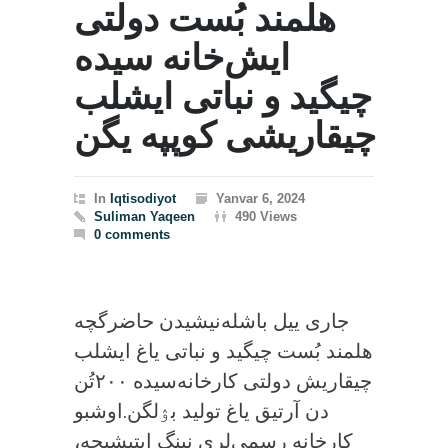
هلمند بُست دولتی
ایش‌خانه سیده
چیگید و نباتی ایشلب
چیقاریشی کوپپه یگن
In
Iqtisodiyot
Yanvar 6, 2024
Suliman Yaqeen
490 Views
0 comments
جاری ییل باشله‌نیشیدن حاضرگچه
چیقاریش دولتی کارخانه‌سیده ۲۰۰تُن
دن آرتیق یاغ تولید بۉلگن.اوشبو
کارخانه رسمی‌لری نینگ ایتیشیچه،