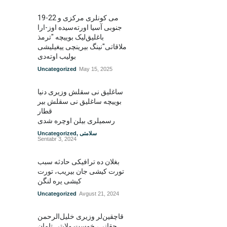
19-22 می کونلری مرکزی و
جنوبی آسیا اورته‌سیده اوز-ارا
باغلیق‌لیک بوییچه "ترمذ
ملاقاتی"نینگ بیرینچی ییغیلیشی
بولیب اوته‌دی
Uncategorized
May 15, 2025
ساغلیق نی سقلش وزیری دنیا
بوییچه ساغلیق نی سقلش بیر
قطار
رسمیلری بیلن اوچره شدی
سلامتی
,
Uncategorized
Sentabr 3, 2024
بغلان ده ترافیکی حادثه سبب
تورت کیشی جان بیریب، تورت
کیشی یره لنگن
Uncategorized
Avgust 21, 2024
قاچقین‌لر وزیری خلیل‌الرحمن
حقانی، خوست ولایتی تامان