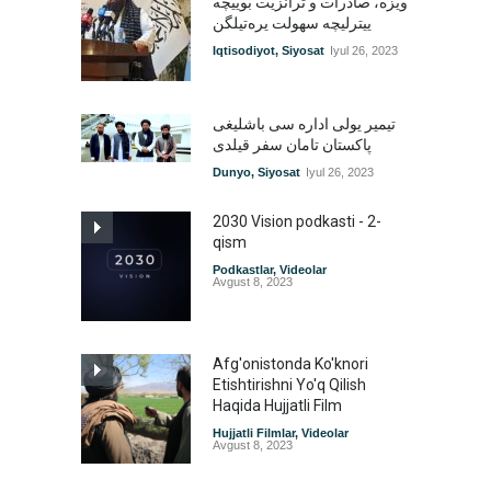
ویزه، صادرات و ترانزیت بوییچه
ییترلیچه سهولت یره‌تیلگن
Iqtisodiyot
,
Siyosat
Iyul 26, 2023
تیمیر یولی اداره سی باشلیغی
پاکستان تامان سفر قیلدی
Dunyo
,
Siyosat
Iyul 26, 2023
2030 Vision podkasti - 2-
qism
Podkastlar
,
Videolar
Avgust 8, 2023
Afg'onistonda Ko'knori
Etishtirishni Yo'q Qilish
Haqida Hujjatli Film
Hujjatli Filmlar
,
Videolar
Avgust 8, 2023