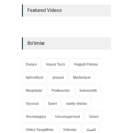
Featured Videos
Bo’limlar
Dunyo
Hayot Tarzi
Hujjatli Filmlar
Iqtisodiyot
jinoyat
Madaniyat
Maqolalar
Podkastlar
Salomatlik
Siyosat
Sport
tabiiy ofatlar
Texnologiya
Uncategorized
Vatan
اقتصاد
Videolar
Video Yangiliklar