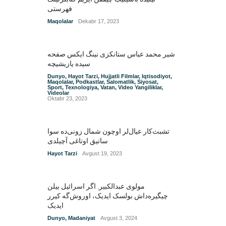
فهرستی
Maqolalar
Dekabr 17, 2023
شیر محمد عباس ستانکزی نینگ ایکس صفحه
سیده یازیشیچه
Dunyo
,
Hayot Tarzi
,
Hujjatli Filmlar
,
Iqtisodiyot
,
Maqolalar
,
Podkastlar
,
Salomatlik
,
Siyosat
,
Sport
,
Texnologiya
,
Vatan
,
Video Yangiliklar
,
Videolar
Oktabr 23, 2023
تشبث‌کار عیال‌لر اوچون شمال زونی‌ده سوا
ساتیق اوتاغی آچیلدی
Hayot Tarzi
Avgust 19, 2023
مولوی عبدالکبیر. اگر اسرائیل بیلن
چیگیره‌داش بولسک ایدیک‌‌، اوروش‌گه کیرر
ایدیک
Dunyo
,
Madaniyat
Avgust 3, 2024