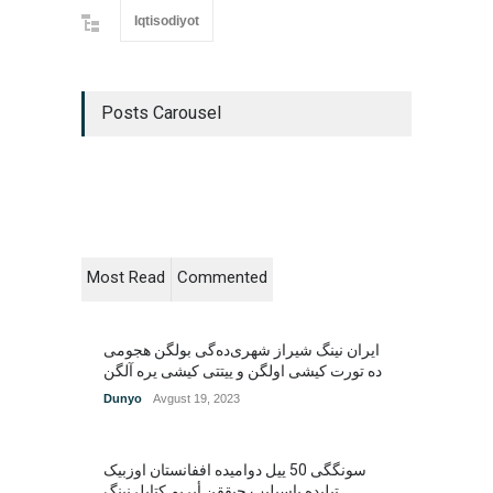
Iqtisodiyot
Posts Carousel
Most Read
Commented
ایران نینگ شیراز شهری‌ده‌گی بولگن هجومی
Dunyo
Avgust 19, 2023
سونگگی 50 ییل دوامیده اففانستان اوزبیک
تیلیده باسیلیب چیققن أیریم کتابلرنینگ