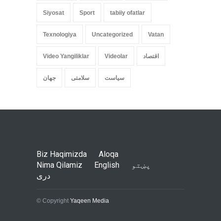
Siyosat
Sport
tabiiy ofatlar
Texnologiya
Uncategorized
Vatan
اقتصاد
Videolar
Video Yangiliklar
سیاست
سلامتی
جهان
Biz Haqimizda
Aloqa
پښتو
English
Nima Qilamiz
دری
© Copyright
Yaqeen Media