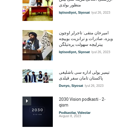
منظور بولدی
Iqtisodiyot
,
Siyosat
Iyul 26, 2023
امیرخان متقی: تاجرلر اوچون
ویزه، صادرات و ترانزیت بوییچه
ییترلیچه سهولت یره‌تیلگن
Iqtisodiyot
,
Siyosat
Iyul 26, 2023
تیمیر یولی اداره سی باشلیغی
پاکستان تامان سفر قیلدی
Dunyo
,
Siyosat
Iyul 26, 2023
2030 Vision podkasti - 2-
qism
Podkastlar
,
Videolar
Avgust 8, 2023