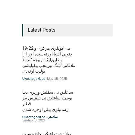
Latest Posts
19-22 می کونلری مرکزی و
جنوبی آسیا اورته‌سیده اوز-ارا
باغلیق‌لیک بوییچه "ترمذ
ملاقاتی"نینگ بیرینچی ییغیلیشی
بولیب اوته‌دی
Uncategorized
May 15, 2025
ساغلیق نی سقلش وزیری دنیا
بوییچه ساغلیق نی سقلش بیر
قطار
رسمیلری بیلن اوچره شدی
سلامتی
,
Uncategorized
Sentabr 3, 2024
بغلان ده ترافیکی حادثه سبب