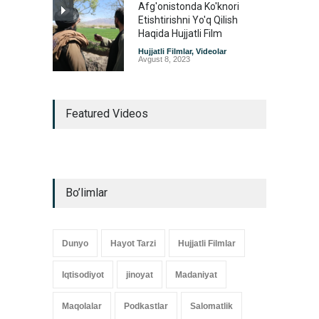
Afg'onistonda Ko'knori
Etishtirishni Yo'q Qilish
Haqida Hujjatli Film
Hujjatli Filmlar
,
Videolar
Avgust 8, 2023
Featured Videos
Bo’limlar
Dunyo
Hayot Tarzi
Hujjatli Filmlar
Iqtisodiyot
jinoyat
Madaniyat
Maqolalar
Podkastlar
Salomatlik