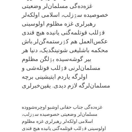
خصوصیده سۉزلب، اسلامی اولکه‌لر
رهبرلری غزه مظلوم اولوسینی
قۉللب قوتلمه‌گنی یانیده هیچ قندی
عکس‌العمل هم کۉرستمه‌گن‌لر.باش
محکمه باشلیغی شونینگدېک، دنیا هر
بیر گوشه‌سیده بۉلگن مظلوم
مسلمان‌لرنی قۉللب قوتله‌شی و
اولرگه یاردم اېتیشینی برچه
مسلمان‌لرگه لازم دېدی. یقین‌خبرلری
جناب حقانی اوشبو اوچره‌شووده ‎غزه‌ده‌گی
مسلمان‌لر وضعیتی خصوصیده سۉزلب،
اسلامی اولکه‌لر رهبرلری غزه مظلوم
اولوسینی قۉللب قوتلمه‌گنی یانیده هیچ قندی