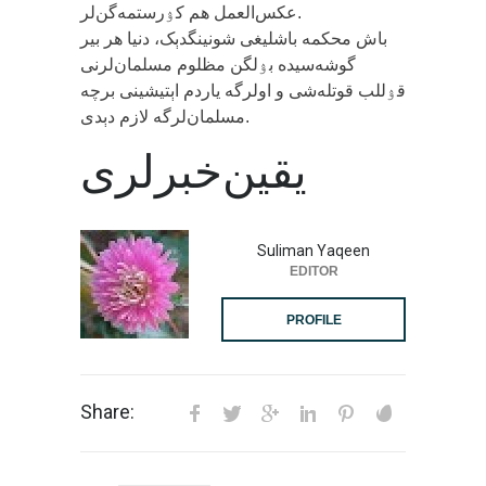
عکس‌العمل هم کۉرستمه‌گن‌لر.
باش محکمه باشلیغی شونینگدېک، دنیا هر بیر
گوشه‌سیده بۉلگن مظلوم مسلمان‌لرنی
قۉللب قوتله‌شی و اولرگه یاردم اېتیشینی برچه
مسلمان‌لرگه لازم دېدی.
یقین‌خبرلری
Suliman Yaqeen
EDITOR
PROFILE
Share: