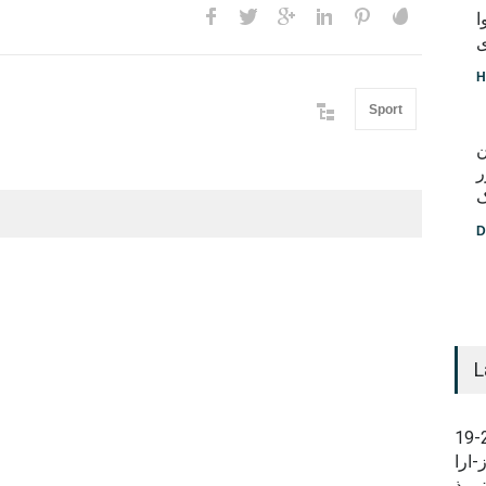
ا
ی
H
Sport
ن
ر
ک
D
L
کونلری مرکزی و
-ارا
ترمذ