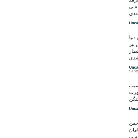
لیشی
ه‌دی
Unca
نیا
بیر
طار
شدی
Unca
Senta
 سبب
ورت
نگن
Unca
رحمن
مان
یسی