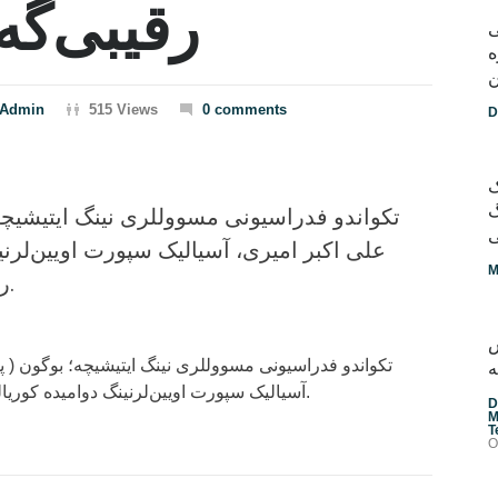
رقیبی‌گه
ی
ه
 Admin
515 Views
0 comments
D
ک
گ
تکواندو فدراسیونی مسووللری نینگ ایتیشیچه؛
علی اکبر امیری، آسیالیک سپورت اویین‌لرنی
M
رقیبی گه غالب چیققن.
س
تکواندو فدراسیونی مسووللری نینگ ایتیشیچه؛ بوگون ( پن
ه
آسیالیک سپورت اویین‌لرنینگ دوامیده کوریالیک رقیبی گه غالب چیققن.
D
M
T
O