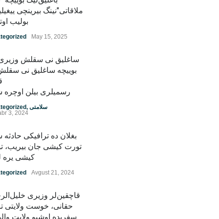
ملاقاتی"نینگ بیرینچی ییغی
بولیب اوت
tegorized
May 15, 2025
ساغلیق نی سقلش وزیری د
بوییچه ساغلیق نی سقلش 
ق
رسمیلری بیلن اوچره 
سلامتی
,
tegorized
br 3, 2024
بغلان ده ترافیکی حادثه
تورت کیشی جان بیریب، ت
کیشی یره ل
tegorized
Avgust 21, 2024
قاچقین‌لر وزیری خلیل‌ال
حقانی، خوست ولایتی تا
سفریده اوشبو ولایت وال