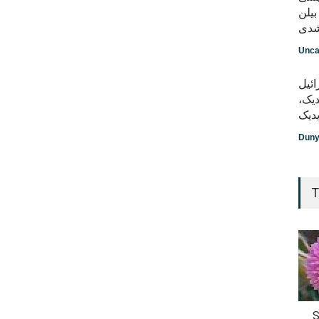
بیلن
شدی
Unca
ائیل
ک‌‌،
یدیک
Dun
T
S