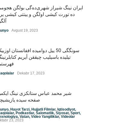
ایران نینگ شیراز شهری‌ده‌گی بولگن هجوم
ده تورت کیشی اولگن و ییتتی کیشی یر
unyo
Avgust 19, 2023
سونگگی 50 ییل دوامیده اففانستان اوزبی
تیلیده باسیلیب چیققن أیریم کتابلرنین
فهرستی
aqolalar
Dekabr 17, 2023
شیر محمد عباس ستانکزی نینگ ایک
صفحه سیده یازیشیچ
unyo
,
Hayot Tarzi
,
Hujjatli Filmlar
,
Iqtisodiyot
,
aqolalar
,
Podkastlar
,
Salomatlik
,
Siyosat
,
Sport
,
exnologiya
,
Vatan
,
Video Yangiliklar
,
Videolar
ktabr 23, 2023