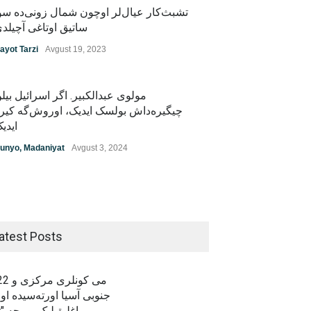
تشبث‌کار عیال‌لر اوچون شمال زونی‌ده سو
ساتیق اوتاغی آچیلد
ayot Tarzi
Avgust 19, 2023
مولوی عبدالکبیر. اگر اسرائیل بیل
چیگیره‌داش بولسک ایدیک‌‌، اوروش‌گه کیر
ایدی
unyo
,
Madaniyat
Avgust 3, 2024
atest Posts
19-22 می 
جنوبی آسیا اورته‌سیده اوز
باغلیق‌لیک بوییچه "