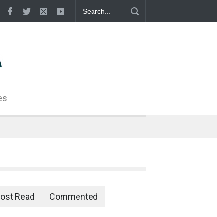
ساغلیق نی 
es
ost Read
Commented