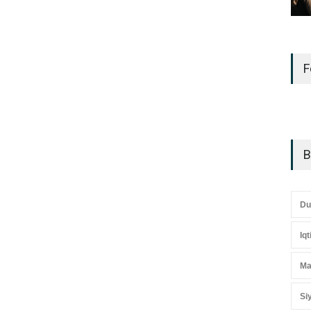
F
B
Du
Iq
Ma
Si