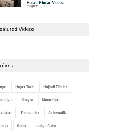
Hujjatli Filmlar
,
Videolar
Avgust 8, 2023
eatured Videos
o’limlar
nyo
Hayot Tarzi
Hujjatli Filmlar
tisodiyot
jinoyat
Madaniyat
qolalar
Podkastlar
Salomatlik
yosat
Sport
tabiiy ofatlar