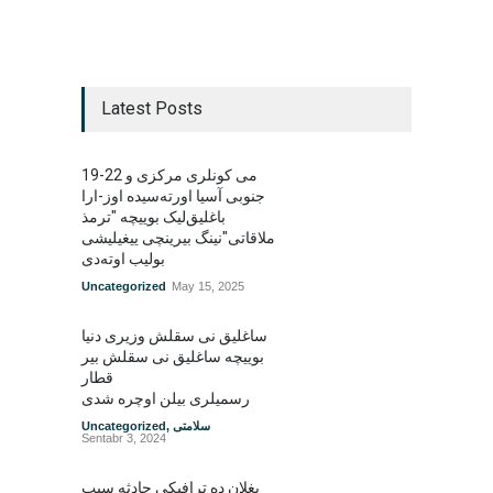
Latest Posts
19-22 می کونلری مرکزی و
جنوبی آسیا اورته‌سیده اوز-ارا
باغلیق‌لیک بوییچه "ترمذ
ملاقاتی"نینگ بیرینچی ییغیلیشی
بولیب اوته‌دی
Uncategorized
May 15, 2025
ساغلیق نی سقلش وزیری دنیا
بوییچه ساغلیق نی سقلش بیر
قطار
رسمیلری بیلن اوچره شدی
سلامتی
,
Uncategorized
Sentabr 3, 2024
بغلان ده ترافیکی حادثه سبب