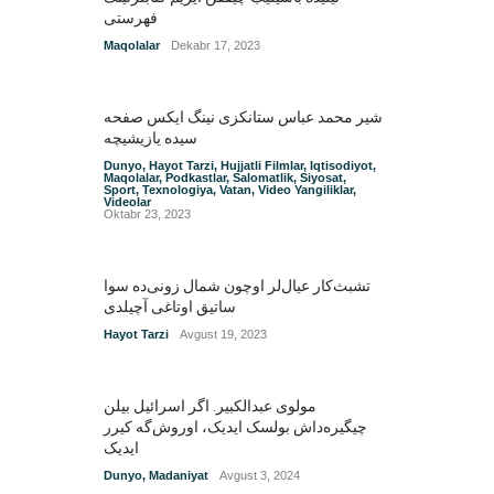
فهرستی
Maqolalar
Dekabr 17, 2023
شیر محمد عباس ستانکزی نینگ ایکس صفحه
سیده یازیشیچه
Dunyo
,
Hayot Tarzi
,
Hujjatli Filmlar
,
Iqtisodiyot
,
Maqolalar
,
Podkastlar
,
Salomatlik
,
Siyosat
,
Sport
,
Texnologiya
,
Vatan
,
Video Yangiliklar
,
Videolar
Oktabr 23, 2023
تشبث‌کار عیال‌لر اوچون شمال زونی‌ده سوا
ساتیق اوتاغی آچیلدی
Hayot Tarzi
Avgust 19, 2023
مولوی عبدالکبیر. اگر اسرائیل بیلن
چیگیره‌داش بولسک ایدیک‌‌، اوروش‌گه کیرر
ایدیک
Dunyo
,
Madaniyat
Avgust 3, 2024