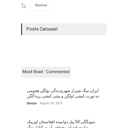
Siyosat
Posts Carousel
Most Read
Commented
ایران نینگ شیراز شهری‌ده‌گی بولگن هجومی
Dunyo
Avgust 19, 2023
سونگگی 50 ییل دوامیده اففانستان اوزبیک
تیلیده باسیلیب چیققن أیریم کتابلرنینگ