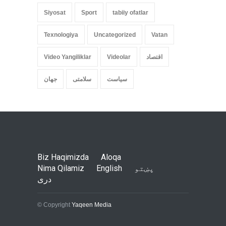
Siyosat
Sport
tabiiy ofatlar
Texnologiya
Uncategorized
Vatan
اقتصاد
Videolar
Video Yangiliklar
سیاست
سلامتی
جهان
Biz Haqimizda
Aloqa
پښتو
English
Nima Qilamiz
دری
© Copyright
Yaqeen Media