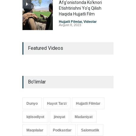
Afg'onistonda Ko'knori
Etishtirishni Yo'q Qilish
Haqida Hujjatli Film
Hujjatli Filmlar
,
Videolar
Avgust 8, 2023
Featured Videos
Bo’limlar
Dunyo
Hayot Tarzi
Hujjatli Filmlar
Iqtisodiyot
jinoyat
Madaniyat
Maqolalar
Podkastlar
Salomatlik