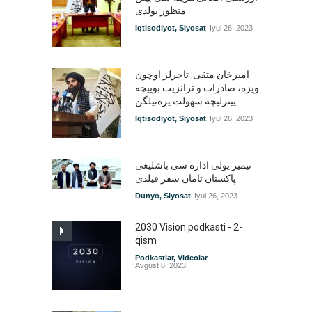
منظور بولدی
Iqtisodiyot
,
Siyosat
Iyul 26, 2023
امیرخان متقی: تاجرلر اوچون
ویزه، صادرات و ترانزیت بوییچه
ییترلیچه سهولت یره‌تیلگن
Iqtisodiyot
,
Siyosat
Iyul 26, 2023
تیمیر یولی اداره سی باشلیغی
پاکستان تامان سفر قیلدی
Dunyo
,
Siyosat
Iyul 26, 2023
2030 Vision podkasti - 2-
qism
Podkastlar
,
Videolar
Avgust 8, 2023