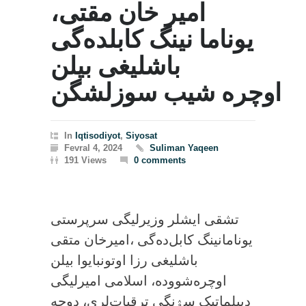
امیر خان مقتی،
یوناما نینگ کابلده‌گی
باشلیغی بیلن
اوچره شیب سوزلشگن
In
Iqtisodiyot
,
Siyosat
Fevral 4, 2024
Suliman Yaqeen
191 Views
0 comments
‏تشقی ایشلر وزیرلیگی سرپرستی
امیرخان متقی، ‎یونامانینگ کابل‌ده‌گی
باشلیغی رزا اوتونبایوا بیلن
اوچره‌شووده، اسلامی امیرلیگی
دیپلماتیک سۉنگی ترقیات‌لری، دوحه