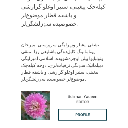
کېله‌جک ییغینی، سنیر اوغلو گزارشی
و باشقه قطار موضوع‌لر
خصوصیده سۉزلشگن‌لر.
‏تشقی ایشلر وزیرلیگی سرپرستی امیرخان
متقی، ‎یونامانینگ کابل‌ده‌گی باشلیغی رزا
اوتونبایوا بیلن اوچره‌شووده، اسلامی امیرلیگی
دیپلماتیک سۉنگی ترقیات‌لری، دوحه کېله‌جک
ییغینی، سنیر اوغلو گزارشی و باشقه قطار
موضوع‌لر خصوصیده سۉزلشگن‌لر.
Suliman Yaqeen
EDITOR
PROFILE