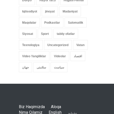
Dunyo
Hayot Tarzi
Hujjatli Filmlar
Iqtisodiyot
jinoyat
Madaniyat
Maqolalar
Podkastlar
Salomatlik
Siyosat
Sport
tabiiy ofatlar
Texnologiya
Uncategorized
Vatan
اقتصاد
Videolar
Video Yangiliklar
سیاست
سلامتی
جهان
Biz Haqimizda
Aloqa
پښتو
English
Nima Qilamiz