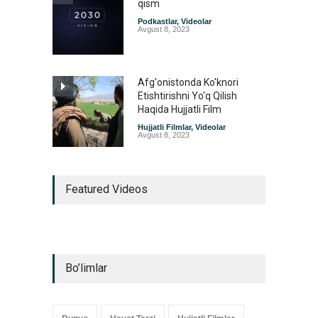
qism
Podkastlar
,
Videolar
Avgust 8, 2023
Afg'onistonda Ko'knori
Etishtirishni Yo'q Qilish
Haqida Hujjatli Film
Hujjatli Filmlar
,
Videolar
Avgust 8, 2023
Featured Videos
Bo’limlar