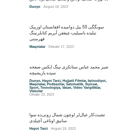
Dunyo
Avgust 19, 2023
سونگگی 50 ییل دوامیده اففانستان اوزبیک
تیلیده باسیلیب چیققن أیریم کتابلرنینگ
فهرستی
Maqolalar
Dekabr 17, 2023
شیر محمد عباس ستانکزی نینگ ایکس صفحه
سیده یازیشیچه
Dunyo
,
Hayot Tarzi
,
Hujjatli Filmlar
,
Iqtisodiyot
,
Maqolalar
,
Podkastlar
,
Salomatlik
,
Siyosat
,
Sport
,
Texnologiya
,
Vatan
,
Video Yangiliklar
,
Videolar
Oktabr 23, 2023
تشبث‌کار عیال‌لر اوچون شمال زونی‌ده سوا
ساتیق اوتاغی آچیلدی
Hayot Tarzi
Avgust 19, 2023