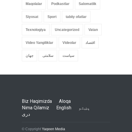
Maqolalar
Podkastlar
Salomatlik
Siyosat
Sport
tabiiy ofatlar
Texnologiya
Uncategorized
Vatan
اقتصاد
Videolar
Video Yangiliklar
سیاست
سلامتی
جهان
Biz Haqimizda
Aloqa
پښتو
English
Nima Qilamiz
دری
© Copyright
Yaqeen Media