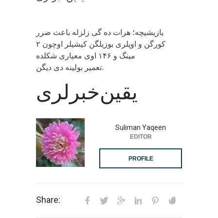
یازیشیچه؛ هرات ده گی زلزله باعث ضرر
کورگن و اویلری بوزیلگن کیشیلر اوچون ۲
مینگ و ۱۴۶ اوی معیاری شکلده
تعمیر بولینه دی دیگن.
یقین‌خبرلری
Suliman Yaqeen
EDITOR
PROFILE
Share: