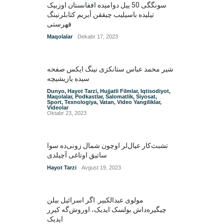
سونگگی 50 ییل دوامیده اففانستان اوزبیک
تیلیده باسیلیب چیققن أیریم کتابلرنینگ
فهرستی
Maqolalar
Dekabr 17, 2023
شیر محمد عباس ستانکزی نینگ ایکس صفحه
سیده یازیشیچه
Dunyo
,
Hayot Tarzi
,
Hujjatli Filmlar
,
Iqtisodiyot
,
Maqolalar
,
Podkastlar
,
Salomatlik
,
Siyosat
,
Sport
,
Texnologiya
,
Vatan
,
Video Yangiliklar
,
Videolar
Oktabr 23, 2023
تشبث‌کار عیال‌لر اوچون شمال زونی‌ده سوا
ساتیق اوتاغی آچیلدی
Hayot Tarzi
Avgust 19, 2023
مولوی عبدالکبیر. اگر اسرائیل بیلن
چیگیره‌داش بولسک ایدیک‌‌، اوروش‌گه کیرر
ایدیک