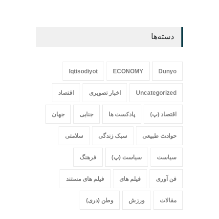
دسته‌ها
Iqtisodiyot
ECONOMY
Dunyo
Uncategorized
اخبار تصویری
اقتصاد
اقتصاد (پ)
پادکست ها
جنایی
جهان
حواد‍‍‍ث طبیعی
سبک زندگی
سلامتی
سیاست
سیاست (پ)
فرهنگ
فن آوری
فیلم های
فیلم های مستند
مقالات
ورزش
وطن (دری)