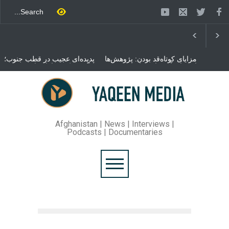
مزایای کوتاه‌قد بودن: پژوهش‌ها
پدیده‌ای عجیب در قطب جنوب؛
از فواید آن برای سلامتی
پنگوئنی که هزاران بار در روز
می‌گویند
می‌خوابد
محمدباقر قالیباف، رئیس
مجلس ایران، با انتقاد تند از
سیاست‌های دونالد ترمپ اعلام
کرد که واشنگتن تلاش دارد با
«محاصره و نقض آتش‌بس»،
روند گفتگوها را از مسیر
Afghanistan | News | Interviews |
مذاکره به سمت تسلیم سوق
Podcasts | Documentaries
دهد.