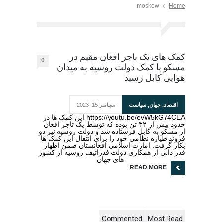
moskow
Home
کمک های یک تاجر افغان مقیم در
0
مسکو با کمک دولت روسیه به میدان
هوایی کابل رسید
اقتصاد
,
جهان
,
سیاست
سپتامبر 15, 2023
https://youtu.be/evW5kG74CEA این کمک ها در
حدود بیش از ۳۲ تن بوده که توسط یک تاجر افغان
از مسکو به کابل فرستاده شد و دولت روسیه نیز دو
فروند طیاره نظامی خود را برای انتقال این کمک ها
بکار گرفت. امارت اسلامی افغانستان ضمن اظهار
قدر دانی از همکاری دولت فدراتیف روسیه از کشور
های جهان
READ MORE
Commented
Most Read