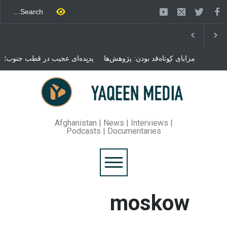
مزایای کوتاه‌قد بودن: پژوهش‌ها
پدیده‌ای عجیب در قطب جنوب؛
از فواید آن برای سلامتی
پنگوئنی که هزاران بار در روز
می‌گویند
می‌خوابد
محمدباقر قالیباف، رئیس
مجلس ایران، با انتقاد تند از
سیاست‌های دونالد ترمپ اعلام
کرد که واشنگتن تلاش دارد با
«محاصره و نقض آتش‌بس»،
روند گفتگوها را از مسیر
Afghanistan | News | Interviews |
مذاکره به سمت تسلیم سوق
Podcasts | Documentaries
دهد.
moskow