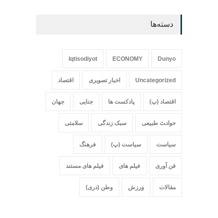
دسته‌ها
Iqtisodiyot
ECONOMY
Dunyo
Uncategorized
اخبار تصویری
اقتصاد
اقتصاد (پ)
پادکست ها
جنایی
جهان
حواد‍‍‍ث طبیعی
سبک زندگی
سلامتی
سیاست
سیاست (پ)
فرهنگ
فن آوری
فیلم های
فیلم های مستند
مقالات
ورزش
وطن (دری)