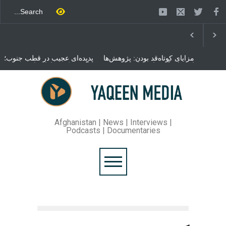
مزایای کوتاه‌قد بودن: پژوهش‌ها
پدیده‌ای عجیب در قطب جنوب؛
از فواید آن برای سلامتی
پنگوئنی که هزاران بار در روز
می‌گویند
می‌خوابد
محمدباقر قالیباف، رئیس
مجلس ایران، با انتقاد تند از
سیاست‌های دونالد ترمپ اعلام
کرد که واشنگتن تلاش دارد با
«محاصره و نقض آتش‌بس»،
روند گفتگوها را از مسیر
Afghanistan | News | Interviews |
مذاکره به سمت تسلیم سوق
Podcasts | Documentaries
دهد.