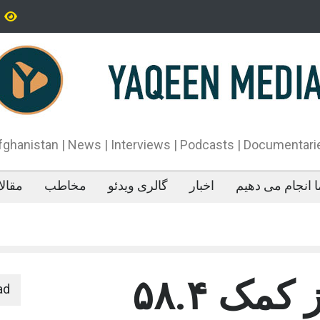
تاه‌قد بودن: پژوهش‌ها از فواید آن برای سلامتی می‌گویند
پدیده‌ای عجیب در 
می‌خوابد
محمدباقر قالیباف،
دونالد ترمپ اعلام
آتش‌بس»، روند گف
دهد.
fghanistan | News | Interviews | Podcasts | Documentari
 انجام می دهیم
اخبار
گالری ویدئو
مخاطب
مقال
کشور جاپان از کمک ۵۸.۴
ad