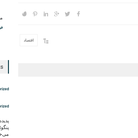
مس
فی
اقتصاد
ts
rized
rized
پدید
پنگوئ
می‌خو