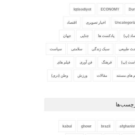
Iqtisodiyot
ECONOMY
Du
Uncategori
اخبار تصویری
اقتصاد
صاد (پ)
پادکست ها
جنایی
جهان
‍‍‍ث طبیعی
سبک زندگی
سلامتی
سیاست
ست (پ)
فرهنگ
فن آوری
فیلم های
م های مستند
مقالات
ورزش
وطن (دری)
چسب‌ها
kabul
ghowr
brazil
afghanis