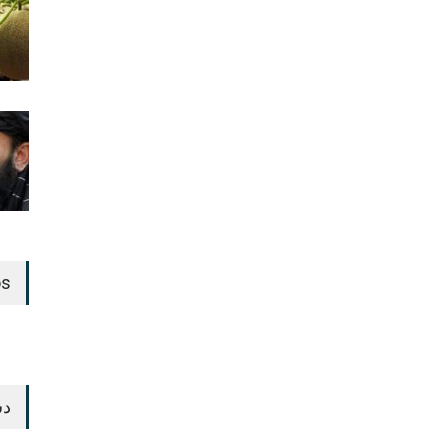
os
دس