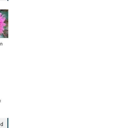
en
R
ed