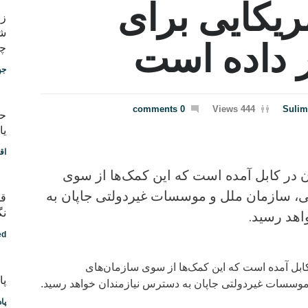
ریکایی برای
شب
ر داده است
چط
جه
0 comments
444 Views
Sulim
یا
اق
ن در کابل آمده است که این کمک‌ها از سوی
لی، سازمان ملل و موسسات غیردولتی جاپان به
قد
نگ
اهد رسید.
ed
کابل آمده است که این کمک‌ها از سوی سازمان‌های
پادکس
 موسسات غیردولتی جاپان به دسترس نیازمندان خواهد رسید.
پا