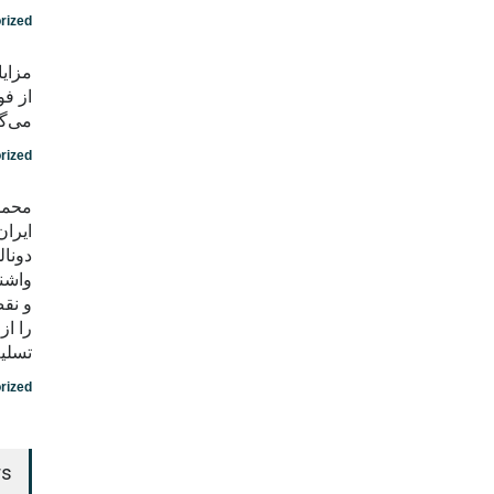
rized
مزایا
از فو
می‌گو
rized
محمد
ایران
دونال
واشن
و نق
را ا
تسلی
rized
rs