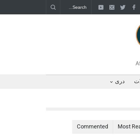
قطب جنوب؛ پنگوئنی که هزاران بار در روز
 رئیس مجلس ایران، با انتقاد تند از سیاست‌های
 کرد که واشنگتن تلاش دارد با «محاصره و نقض
تگوها را از مسیر مذاکره به سمت تسلیم سوق
A
ات
دری
Commented
Most Re