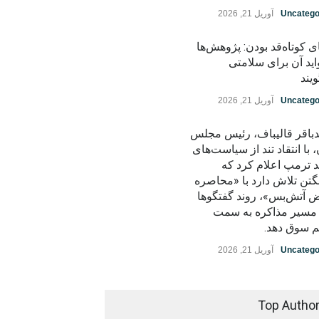
Uncatego
آوریل 21, 2026
ی کوتاه‌قد بودن: پژوهش‌ها
اید آن برای سلامتی
یند
Uncatego
آوریل 21, 2026
باقر قالیباف، رئیس مجلس
، با انتقاد تند از سیاست‌های
د ترمپ اعلام کرد که
گتن تلاش دارد با «محاصره
ض آتش‌بس»، روند گفتگوها
ز مسیر مذاکره به سمت
م سوق دهد.
Uncatego
آوریل 21, 2026
Top Autho