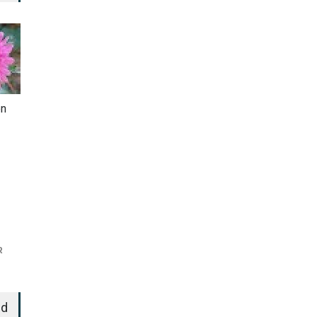
en
R
ed