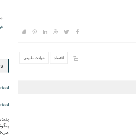
مس
فی
اقتصاد
حواد‍‍‍ث طبیعی
ts
rized
rized
پدید
پنگوئ
می‌خو