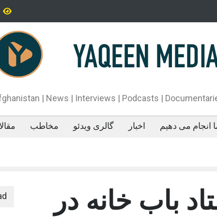
تاه‌قد بودن: پژوهش‌ها از فواید آن برای سلامتی می‌گویند
پدیده‌ای عجیب در 
می‌خوابد
محمدباقر قالیباف،
دونالد ترمپ اعلام
آتش‌بس»، روند گف
دهد.
fghanistan | News | Interviews | Podcasts | Documentari
 انجام می دهیم
اخبار
گالری ویدئو
مخاطب
مقال
د باب خانه در
ad