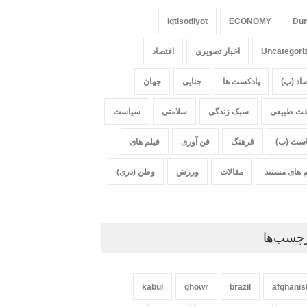
Iqtisodiyot
ECONOMY
Du
Uncategori
اخبار تصویری
اقتصاد
صاد (پ)
پادکست ها
جنایی
جهان
‍‍‍ث طبیعی
سبک زندگی
سلامتی
سیاست
ست (پ)
فرهنگ
فن آوری
فیلم های
م های مستند
مقالات
ورزش
وطن (دری)
چسب‌ها
kabul
ghowr
brazil
afghanis