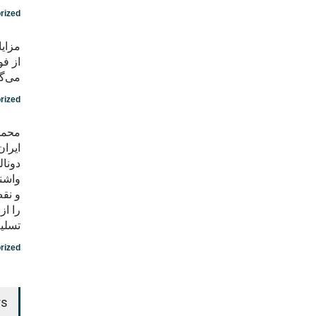
rized
مزایا
از فو
می‌گو
rized
محمد
ایران
دونال
واشن
و نق
را ا
تسلی
rized
rs