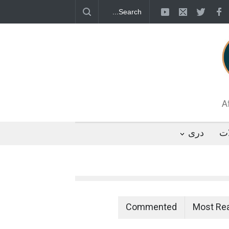
قطب جنوب؛ پنگوئنی که هزاران بار در روز
 رئیس مجلس ایران، با انتقاد تند از سیاست‌های
 کرد که واشنگتن تلاش دارد با «محاصره و نقض
تگوها را از مسیر مذاکره به سمت تسلیم سوق
A
ات
دری
Commented
Most Re