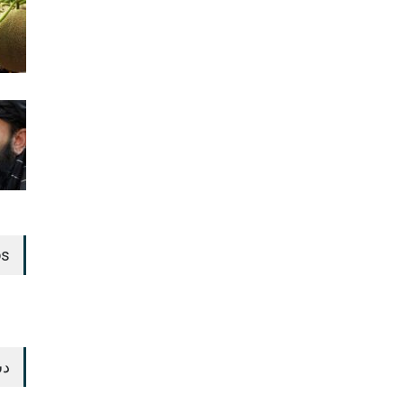
os
دس