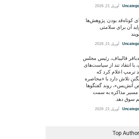
Uncatego
آوریل 21, 2026
ی کوتاه‌قد بودن: پژوهش‌ها
اید آن برای سلامتی
یند
Uncatego
آوریل 21, 2026
باقر قالیباف، رئیس مجلس
، با انتقاد تند از سیاست‌های
د ترمپ اعلام کرد که
گتن تلاش دارد با «محاصره
ض آتش‌بس»، روند گفتگوها
ز مسیر مذاکره به سمت
م سوق دهد.
Uncatego
آوریل 21, 2026
Top Autho