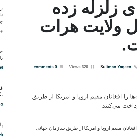
ای زلزله زده
شب
ل ولایت هرات
چط
جه
.
یا
0 comments
620 Views
Suliman Yaqeen
اق
قد
نگ
ا را افغانان مقیم اروپا و امریکا از طریق
داخت می‌کنند
ed
پادکس
افغانان مقیم اروپا و امریکا از طریق سازمان جهانی
پا