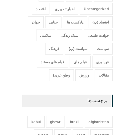
Uncategorized
اخبار تصویری
اقتصاد
اقتصاد (پ)
پادکست ها
جنایی
جهان
حواد‍‍‍ث طبیعی
سبک زندگی
سلامتی
سیاست
سیاست (پ)
فرهنگ
فن آوری
فیلم های
فیلم های مستند
مقالات
ورزش
وطن (دری)
برچسب‌ها
kabul
ghowr
brazil
afghanistan