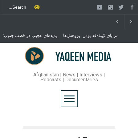
مزایای کوتاه‌قد بودن: پژوهش‌ها
پدیده‌ای عجیب در قطب جنوب؛
از فواید آن برای سلامتی
پنگوئنی که هزاران بار در روز
می‌گویند
می‌خوابد
محمدباقر قالیباف، رئیس
مجلس ایران، با انتقاد تند از
سیاست‌های دونالد ترمپ اعلام
کرد که واشنگتن تلاش دارد با
«محاصره و نقض آتش‌بس»،
روند گفتگوها را از مسیر
Afghanistan | News | Interviews |
مذاکره به سمت تسلیم سوق
Podcasts | Documentaries
دهد.