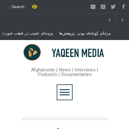
مزایای کوتاه‌قد بودن: پژوهش‌ها
پدیده‌ای عجیب در قطب جنوب؛
از فواید آن برای سلامتی
پنگوئنی که هزاران بار در روز
می‌گویند
می‌خوابد
محمدباقر قالیباف، رئیس
مجلس ایران، با انتقاد تند از
سیاست‌های دونالد ترمپ اعلام
کرد که واشنگتن تلاش دارد با
«محاصره و نقض آتش‌بس»،
روند گفتگوها را از مسیر
Afghanistan | News | Interviews |
مذاکره به سمت تسلیم سوق
Podcasts | Documentaries
دهد.