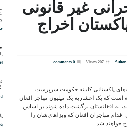
رانی غیر قانونی
شب
پاکستان اخراج
چط
جه
یا
0 comments
207 Views
Sultan
اق
قد
نگ
ه‌های پاکستانی کابینه حکومت سرپرست
 است که یک اعشاریه یک میلیون مهاجر افغان
ed
ند، به افغانستان برگشت داده شوند.بر اساس
اقدام مهاجران افغان که ویزاهای‌‌شان را
پادکس
اج خواهند شد.
پا