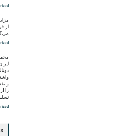
rized
مزایا
از فو
می‌گو
rized
محمد
ایران
دونال
واشن
و نق
را ا
تسلی
rized
rs