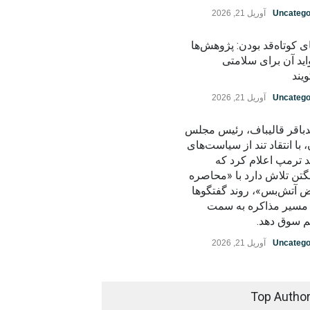
Uncatego
آوریل 21, 2026
ی کوتاه‌قد بودن: پژوهش‌ها
اید آن برای سلامتی
یند
Uncatego
آوریل 21, 2026
باقر قالیباف، رئیس مجلس
، با انتقاد تند از سیاست‌های
د ترمپ اعلام کرد که
گتن تلاش دارد با «محاصره
ض آتش‌بس»، روند گفتگوها
ز مسیر مذاکره به سمت
م سوق دهد.
Uncatego
آوریل 21, 2026
Top Autho