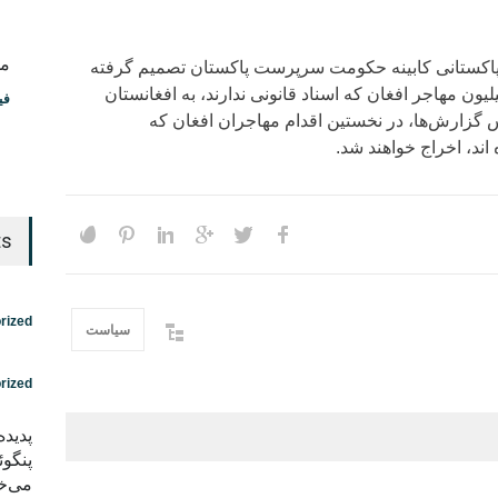
مس
 پاکستانی کابینه حکومت سرپرست پاکستان تصمیم گرفته
ون مهاجر افغان که اسناد قانونی ندارند، به افغانستان
فی
گزارش‌ها، در نخستین اقدام مهاجران افغان که
 اند، اخراج خواهند شد.
ts
rized
سیاست
rized
پدید
پنگوئ
می‌خو