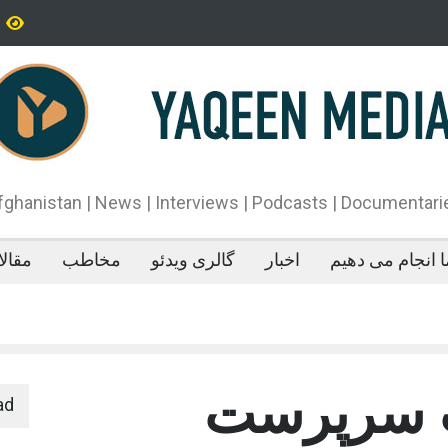
تاه‌قد بودن: پژوهش‌ها از فواید آن برای سلامتی می‌گویند
پدیده‌ای عجیب در 
می‌خوابد
محمدباقر قالیباف،
دونالد ترمپ اعلام
آتش‌بس»، روند گف
دهد.
fghanistan | News | Interviews | Podcasts | Documentari
 انجام می دهیم
اخبار
گالری ویدئو
مخاطب
مقال
ت سرپرست
ad