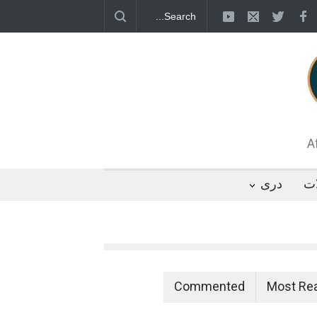
قطب جنوب؛ پنگوئنی که هزاران بار در روز
 رئیس مجلس ایران، با انتقاد تند از سیاست‌های
 کرد که واشنگتن تلاش دارد با «محاصره و نقض
تگوها را از مسیر مذاکره به سمت تسلیم سوق
A
ات
دری
Commented
Most Re