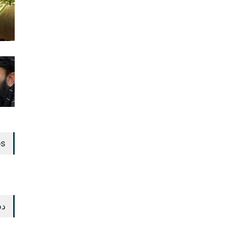
os
دس