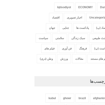
Iqtisodiyot
ECONOMY
Du
Uncategori
اخبار تصویری
اقتصاد
صاد (پ)
پادکست ها
جنایی
جهان
‍‍‍ث طبیعی
سبک زندگی
سلامتی
سیاست
ست (پ)
فرهنگ
فن آوری
فیلم های
م های مستند
مقالات
ورزش
وطن (دری)
چسب‌ها
kabul
ghowr
brazil
afghanis