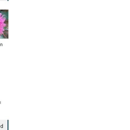
en
R
ed