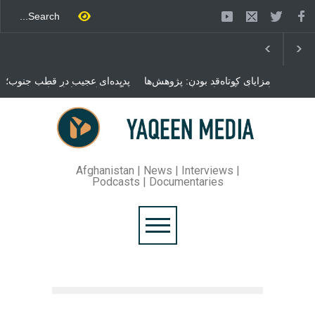
مزایای کوتاه‌قد بودن: پژوهش‌ها
پدیده‌ای عجیب در قطب جنوب؛
از فواید آن برای سلامتی
پنگوئنی که هزاران بار در روز
می‌گویند
می‌خوابد
محمدباقر قالیباف، رئیس
مجلس ایران، با انتقاد تند از
سیاست‌های دونالد ترمپ اعلام
کرد که واشنگتن تلاش دارد با
«محاصره و نقض آتش‌بس»،
روند گفتگوها را از مسیر
Afghanistan | News | Interviews |
مذاکره به سمت تسلیم سوق
Podcasts | Documentaries
دهد.