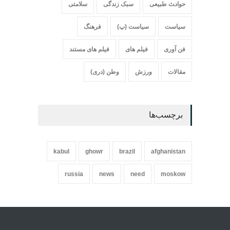
حواد‍‍‍ث طبیعی
سبک زندگی
سلامتی
سیاست
سیاست (پ)
فرهنگ
فن آوری
فیلم های
فیلم های مستند
مقالات
ورزش
وطن (دری)
برچسب‌ها
kabul
ghowr
brazil
afghanistan
russia
news
need
moskow