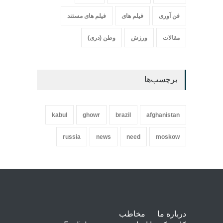
فن آوری
فیلم های
فیلم های مستند
مقالات
ورزش
وطن (دری)
برچسب‌ها
kabul
ghowr
brazil
afghanistan
russia
news
need
moskow
درباره ما
مخاطب