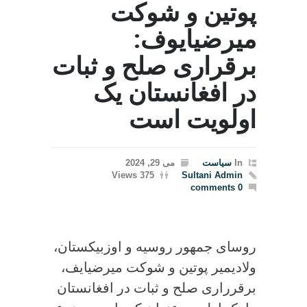
پوتین و شوکت
میرضیایوف:
برقراری صلح و ثبات
در افغانستان یک
اولویت است
In
سیاست
می 29, 2024
375 Views
Sultani Admin
0 comments
روسای جمهور روسیه و اوزبیکستان،
ولادیمیر پوتین و شوکت میرضیایف،
برقرراری صلح و ثبات در افغانستان