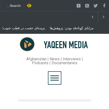
مزایای کوتاه‌قد بودن: پژوهش‌ها
پدیده‌ای عجیب در قطب جنوب؛
از فواید آن برای سلامتی
پنگوئنی که هزاران بار در روز
می‌گویند
می‌خوابد
محمدباقر قالیباف، رئیس
مجلس ایران، با انتقاد تند از
سیاست‌های دونالد ترمپ اعلام
کرد که واشنگتن تلاش دارد با
«محاصره و نقض آتش‌بس»،
روند گفتگوها را از مسیر
Afghanistan | News | Interviews |
مذاکره به سمت تسلیم سوق
Podcasts | Documentaries
دهد.