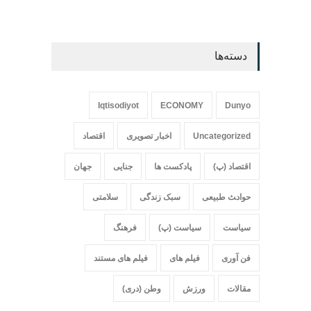
دسته‌ها
Iqtisodiyot
ECONOMY
Dunyo
Uncategorized
اخبار تصویری
اقتصاد
اقتصاد (پ)
پادکست ها
جنایی
جهان
حواد‍‍‍ث طبیعی
سبک زندگی
سلامتی
سیاست
سیاست (پ)
فرهنگ
فن آوری
فیلم های
فیلم های مستند
مقالات
ورزش
وطن (دری)