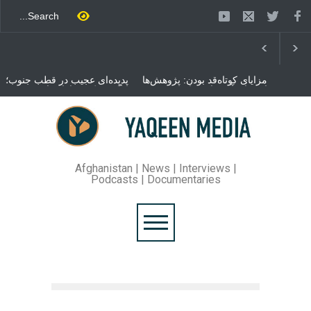
مزایای کوتاه‌قد بودن: پژوهش‌ها
پدیده‌ای عجیب در قطب جنوب؛
از فواید آن برای سلامتی
پنگوئنی که هزاران بار در روز
می‌گویند
می‌خوابد
محمدباقر قالیباف، رئیس
مجلس ایران، با انتقاد تند از
سیاست‌های دونالد ترمپ اعلام
کرد که واشنگتن تلاش دارد با
«محاصره و نقض آتش‌بس»،
روند گفتگوها را از مسیر
Afghanistan | News | Interviews |
مذاکره به سمت تسلیم سوق
Podcasts | Documentaries
دهد.