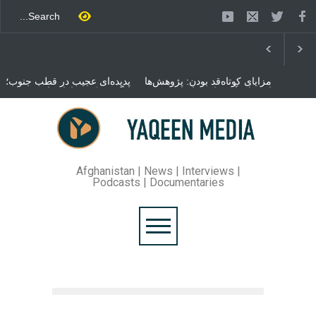
مزایای کوتاه‌قد بودن: پژوهش‌ها
پدیده‌ای عجیب در قطب جنوب؛
از فواید آن برای سلامتی
پنگوئنی که هزاران بار در روز
می‌گویند
می‌خوابد
محمدباقر قالیباف، رئیس
مجلس ایران، با انتقاد تند از
سیاست‌های دونالد ترمپ اعلام
کرد که واشنگتن تلاش دارد با
«محاصره و نقض آتش‌بس»،
روند گفتگوها را از مسیر
Afghanistan | News | Interviews |
مذاکره به سمت تسلیم سوق
Podcasts | Documentaries
دهد.