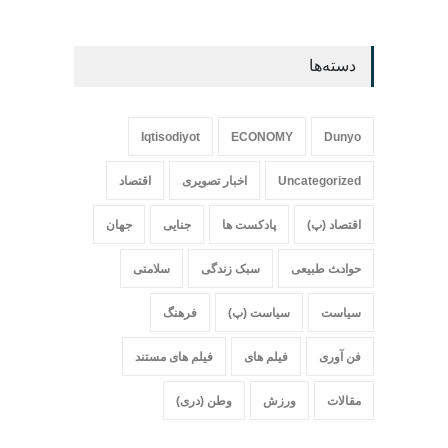
دسته‌ها
Iqtisodiyot
ECONOMY
Dunyo
Uncategorized
اخبار تصویری
اقتصاد
اقتصاد (پ)
پادکست ها
جنایی
جهان
حواد‍‍‍ث طبیعی
سبک زندگی
سلامتی
سیاست
سیاست (پ)
فرهنگ
فن آوری
فیلم های
فیلم های مستند
مقالات
ورزش
وطن (دری)