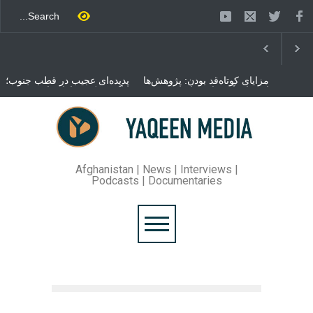
مزایای کوتاه‌قد بودن: پژوهش‌ها
پدیده‌ای عجیب در قطب جنوب؛
از فواید آن برای سلامتی
پنگوئنی که هزاران بار در روز
می‌گویند
می‌خوابد
محمدباقر قالیباف، رئیس
مجلس ایران، با انتقاد تند از
سیاست‌های دونالد ترمپ اعلام
کرد که واشنگتن تلاش دارد با
«محاصره و نقض آتش‌بس»،
روند گفتگوها را از مسیر
Afghanistan | News | Interviews |
مذاکره به سمت تسلیم سوق
Podcasts | Documentaries
دهد.