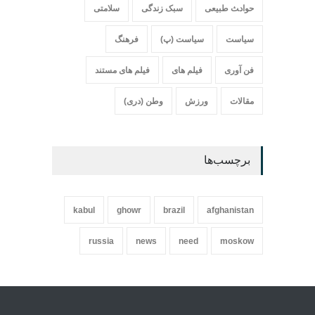
حواد‍‍‍ث طبیعی
سبک زندگی
سلامتی
سیاست
سیاست (پ)
فرهنگ
فن آوری
فیلم های
فیلم های مستند
مقالات
ورزش
وطن (دری)
برچسب‌ها
kabul
ghowr
brazil
afghanistan
russia
news
need
moskow