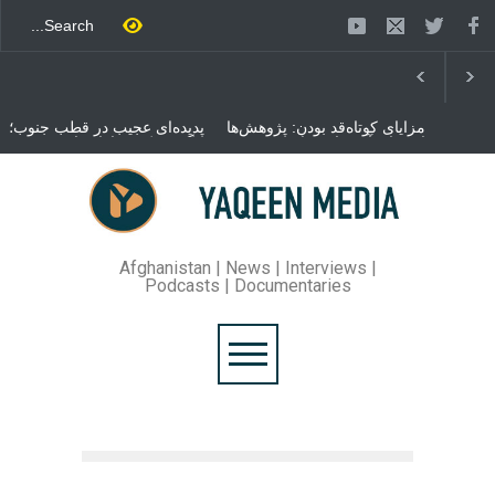
مزایای کوتاه‌قد بودن: پژوهش‌ها
پدیده‌ای عجیب در قطب جنوب؛
از فواید آن برای سلامتی
پنگوئنی که هزاران بار در روز
می‌گویند
می‌خوابد
محمدباقر قالیباف، رئیس
مجلس ایران، با انتقاد تند از
سیاست‌های دونالد ترمپ اعلام
کرد که واشنگتن تلاش دارد با
«محاصره و نقض آتش‌بس»،
روند گفتگوها را از مسیر
Afghanistan | News | Interviews |
مذاکره به سمت تسلیم سوق
Podcasts | Documentaries
دهد.