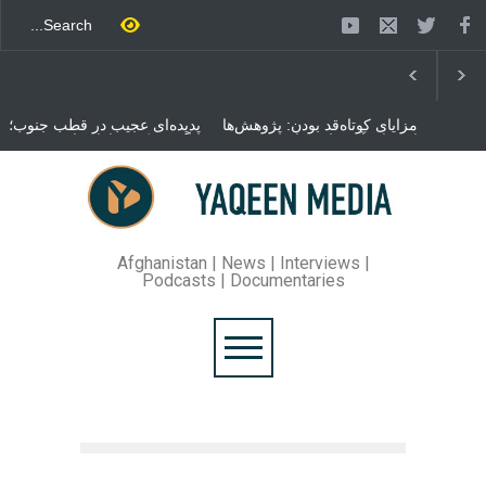
مزایای کوتاه‌قد بودن: پژوهش‌ها
پدیده‌ای عجیب در قطب جنوب؛
از فواید آن برای سلامتی
پنگوئنی که هزاران بار در روز
می‌گویند
می‌خوابد
محمدباقر قالیباف، رئیس
مجلس ایران، با انتقاد تند از
سیاست‌های دونالد ترمپ اعلام
کرد که واشنگتن تلاش دارد با
«محاصره و نقض آتش‌بس»،
روند گفتگوها را از مسیر
Afghanistan | News | Interviews |
مذاکره به سمت تسلیم سوق
Podcasts | Documentaries
دهد.