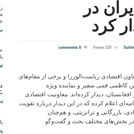
ران در
شب
ار کرد
چط
جه
0 comments
235 Views
Suli
یا
اق
عاون اقتصادی ریاست‌الوزرا و برخی از مقام‌های
 کاظمی قمی سفیر و نماینده ویژه
قد
نگ
فغانستان، دیدار کرده‌اند. ‏معاونیت اقتصادی
مه‌ای اعلام کرده که در این دیدار درباره تقویت
ed
، بازرگانی و ترانزیتی، و هم‌چنان
 در بخش‌های مختلف بحث و گفت‌وگو
پادکس
پا