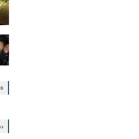
os
دس