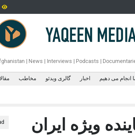
تاه‌قد بودن: پژوهش‌ها از فواید آن برای سلامتی می‌گویند
پدیده‌ای عجیب در 
می‌خوابد
محمدباقر قالیباف،
دونالد ترمپ اعلام
آتش‌بس»، روند گف
دهد.
fghanistan | News | Interviews | Podcasts | Documentari
 انجام می دهیم
اخبار
گالری ویدئو
مخاطب
مقال
اینده ویژه ایران
ad