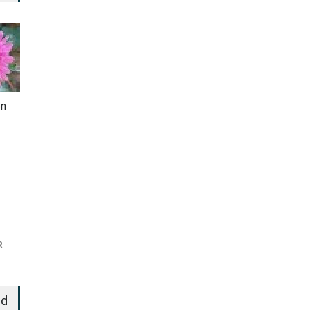
en
R
ed