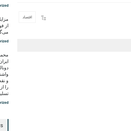
rized
اقتصاد
مزایا
از فو
می‌گو
rized
محمد
ایران
دونال
واشن
و نق
را ا
تسلی
rized
rs