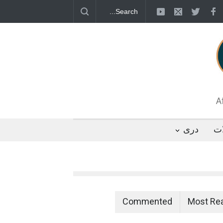
قطب جنوب؛ پنگوئنی که هزاران بار در روز
 رئیس مجلس ایران، با انتقاد تند از سیاست‌های
 کرد که واشنگتن تلاش دارد با «محاصره و نقض
تگوها را از مسیر مذاکره به سمت تسلیم سوق
A
ات
دری
Commented
Most Re