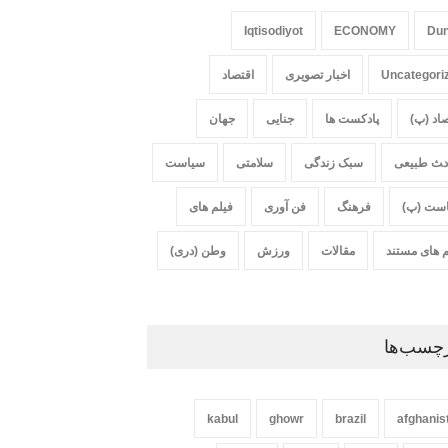
Iqtisodiyot
ECONOMY
Du
Uncategori
اخبار تصویری
اقتصاد
صاد (پ)
پادکست ها
جنایی
جهان
‍‍‍ث طبیعی
سبک زندگی
سلامتی
سیاست
ست (پ)
فرهنگ
فن آوری
فیلم های
م های مستند
مقالات
ورزش
وطن (دری)
چسب‌ها
kabul
ghowr
brazil
afghanis