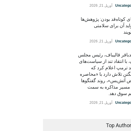
Uncatego
آوریل 21, 2026
ی کوتاه‌قد بودن: پژوهش‌ها
اید آن برای سلامتی
یند
Uncatego
آوریل 21, 2026
باقر قالیباف، رئیس مجلس
، با انتقاد تند از سیاست‌های
د ترمپ اعلام کرد که
گتن تلاش دارد با «محاصره
ض آتش‌بس»، روند گفتگوها
ز مسیر مذاکره به سمت
م سوق دهد.
Uncatego
آوریل 21, 2026
Top Autho