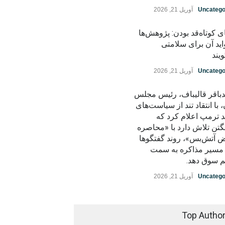
Uncatego
آوریل 21, 2026
ی کوتاه‌قد بودن: پژوهش‌ها
اید آن برای سلامتی
یند
Uncatego
آوریل 21, 2026
باقر قالیباف، رئیس مجلس
، با انتقاد تند از سیاست‌های
د ترمپ اعلام کرد که
گتن تلاش دارد با «محاصره
ض آتش‌بس»، روند گفتگوها
ز مسیر مذاکره به سمت
م سوق دهد.
Uncatego
آوریل 21, 2026
Top Autho