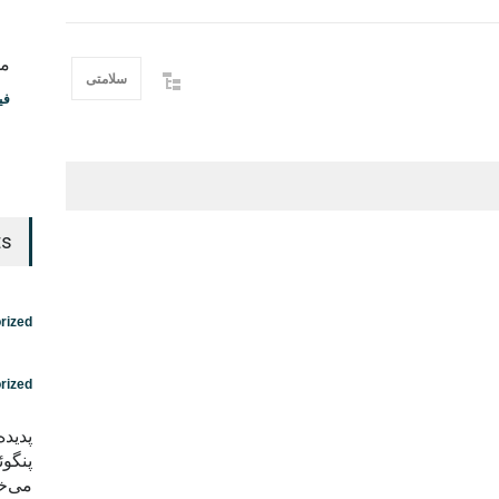
مس
سلامتی
فی
ts
rized
rized
پدید
پنگوئ
می‌خو