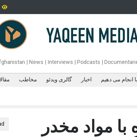
تاه‌قد بودن: پژوهش‌ها از فواید آن برای سلامتی می‌گویند
پدیده‌ای عجیب در 
می‌خوابد
محمدباقر قالیباف،
دونالد ترمپ اعلام
آتش‌بس»، روند گف
دهد.
fghanistan | News | Interviews | Podcasts | Documentari
 انجام می دهیم
اخبار
گالری ویدئو
مخاطب
مقال
 با مواد مخدر
ad