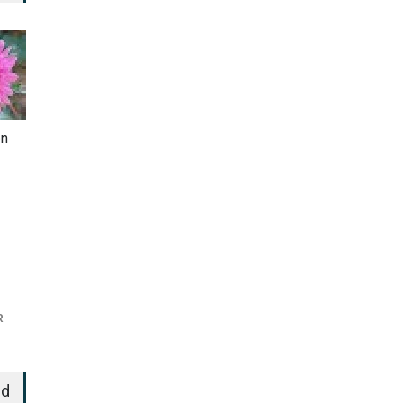
en
R
ed