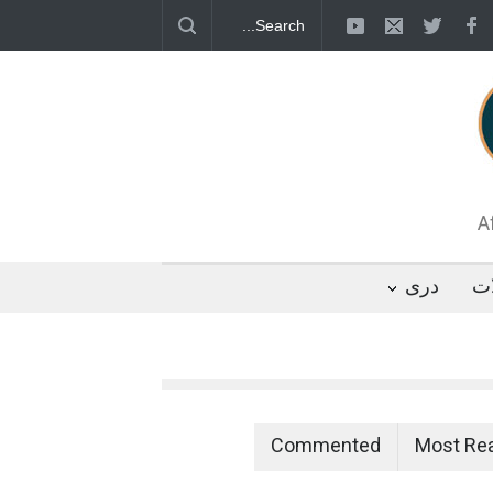
قطب جنوب؛ پنگوئنی که هزاران بار در روز
 رئیس مجلس ایران، با انتقاد تند از سیاست‌های
 کرد که واشنگتن تلاش دارد با «محاصره و نقض
تگوها را از مسیر مذاکره به سمت تسلیم سوق
A
ات
دری
Commented
Most Re