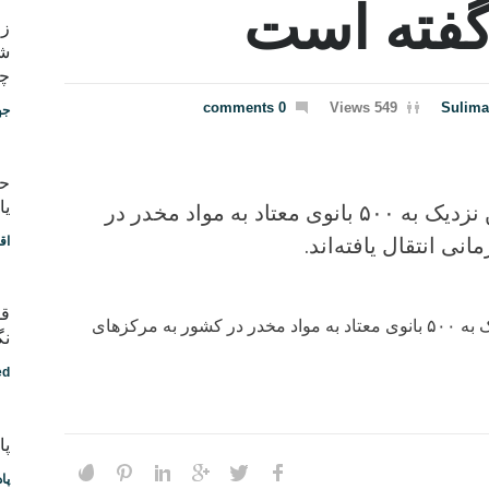
گفته است
شب
چط
0 comments
549 Views
Sulima
جه
یا
که در شش ماه پسین نزدیک به ۵۰۰ بانوی معتاد به مواد مخدر در
ی انتقال یافته‌اند.
اق
قد
که در شش ماه پسین نزدیک به ۵۰۰ بانوی معتاد به مواد مخدر در کشور به مرکزهای
نگ
ed
پادکس
پا