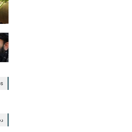
os
دس