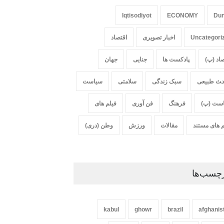
Iqtisodiyot
ECONOMY
Du
Uncategori
اخبار تصویری
اقتصاد
صاد (پ)
پادکست ها
جنایی
جهان
‍‍‍ث طبیعی
سبک زندگی
سلامتی
سیاست
ست (پ)
فرهنگ
فن آوری
فیلم های
م های مستند
مقالات
ورزش
وطن (دری)
چسب‌ها
kabul
ghowr
brazil
afghanis