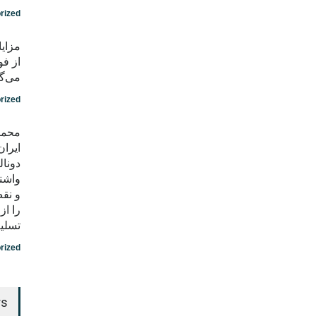
rized
مزایا
از فو
می‌گو
rized
محمد
ایران
دونال
واشن
و نق
را ا
تسلی
rized
rs