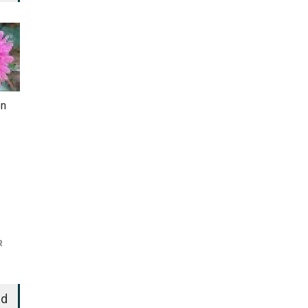
en
R
ed