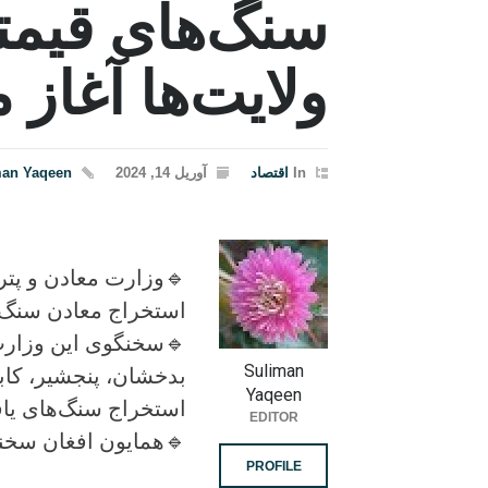
سنگ‌های قیمت
ولایت‌ها آغاز 
In
اقتصاد
آوریل 14, 2024
man Yaqeen
🔹وزارت معادن و پترو
استخراج معادن سنگ‌ه
🔹سخنگوی این وزارت م
Suliman
بدخشان، پنجشیر، کاب
Yaqeen
استخراج سنگ‌های یاق
EDITOR
🔹همایون افغان سخنگ
PROFILE