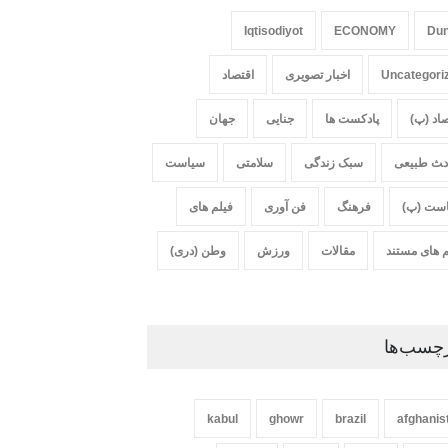
Iqtisodiyot
ECONOMY
Du
Uncategori
اخبار تصویری
اقتصاد
صاد (پ)
پادکست ها
جنایی
جهان
‍‍‍ث طبیعی
سبک زندگی
سلامتی
سیاست
ست (پ)
فرهنگ
فن آوری
فیلم های
م های مستند
مقالات
ورزش
وطن (دری)
چسب‌ها
kabul
ghowr
brazil
afghanis