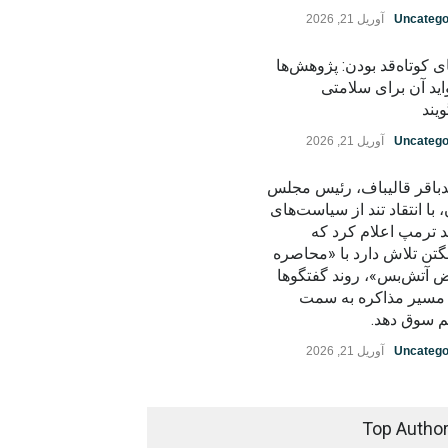
Uncatego
آوریل 21, 2026
ی کوتاه‌قد بودن: پژوهش‌ها
اید آن برای سلامتی
یند
Uncatego
آوریل 21, 2026
باقر قالیباف، رئیس مجلس
، با انتقاد تند از سیاست‌های
د ترمپ اعلام کرد که
گتن تلاش دارد با «محاصره
ض آتش‌بس»، روند گفتگوها
ز مسیر مذاکره به سمت
م سوق دهد.
Uncatego
آوریل 21, 2026
Top Autho