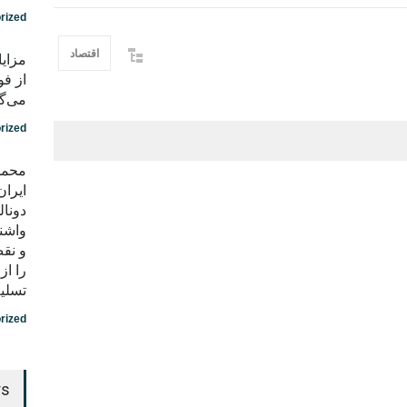
rized
اقتصاد
مزایا
از فو
می‌گو
rized
محمد
ایران
دونال
واشن
و نق
را ا
تسلی
rized
rs