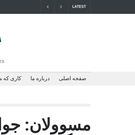
LATEST
مزایای کو
2026-04-21T09:35:43+0000
es
صفحه اصلی
درباره ما
کاری که ما
مسوولان: جوا