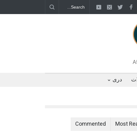
قطب جنوب؛ پنگوئنی که هزاران بار در روز
 رئیس مجلس ایران، با انتقاد تند از سیاست‌های
 کرد که واشنگتن تلاش دارد با «محاصره و نقض
تگوها را از مسیر مذاکره به سمت تسلیم سوق
A
ات
دری
Commented
Most Re