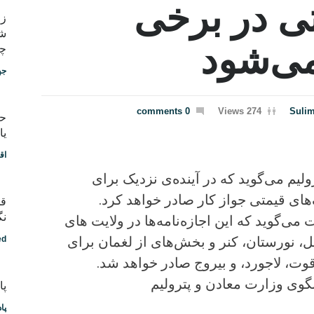
ی در برخی
شب
می‌شود
چط
جه
0 comments
274 Views
Suli
یا
اق
لیم می‌گوید که در آینده‌ی نزدیک برای
ای قیمتی جواز کار صادر خواهد کرد.
قد
نگ
ی‌گوید که این اجازه‌نامه‌ها در ولایت های
ل، نورستان، کنر و بخش‌های از لغمان برای
ed
وت، لاجورد، و بیروج صادر خواهد شد.
وی وزارت معادن و پترولیم
پادکس
پا