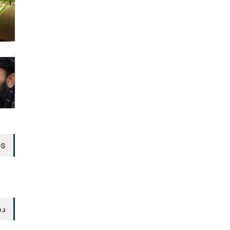
os
دس