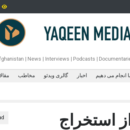
تاه‌قد بودن: پژوهش‌ها از فواید آن برای سلامتی می‌گویند
پدیده‌ای عجیب در 
می‌خوابد
محمدباقر قالیباف،
دونالد ترمپ اعلام
آتش‌بس»، روند گف
دهد.
fghanistan | News | Interviews | Podcasts | Documentari
 انجام می دهیم
اخبار
گالری ویدئو
مخاطب
مقال
ز استخراج
ad