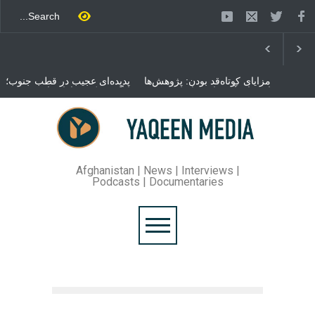
مزایای کوتاه‌قد بودن: پژوهش‌ها
پدیده‌ای عجیب در قطب جنوب؛
از فواید آن برای سلامتی
پنگوئنی که هزاران بار در روز
می‌گویند
می‌خوابد
محمدباقر قالیباف، رئیس
مجلس ایران، با انتقاد تند از
سیاست‌های دونالد ترمپ اعلام
کرد که واشنگتن تلاش دارد با
«محاصره و نقض آتش‌بس»،
روند گفتگوها را از مسیر
Afghanistan | News | Interviews |
مذاکره به سمت تسلیم سوق
Podcasts | Documentaries
دهد.