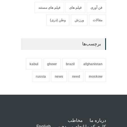
فن آوری
فیلم های
فیلم های مستند
مقالات
ورزش
وطن (دری)
برچسب‌ها
kabul
ghowr
brazil
afghanistan
russia
news
need
moskow
درباره ما
مخاطب
کاری که ما انجام می دهیم
English