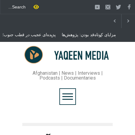
مزایای کوتاه‌قد بودن: پژوهش‌ها
پدیده‌ای عجیب در قطب جنوب؛
از فواید آن برای سلامتی
پنگوئنی که هزاران بار در روز
می‌گویند
می‌خوابد
محمدباقر قالیباف، رئیس
مجلس ایران، با انتقاد تند از
سیاست‌های دونالد ترمپ اعلام
کرد که واشنگتن تلاش دارد با
«محاصره و نقض آتش‌بس»،
روند گفتگوها را از مسیر
Afghanistan | News | Interviews |
مذاکره به سمت تسلیم سوق
Podcasts | Documentaries
دهد.