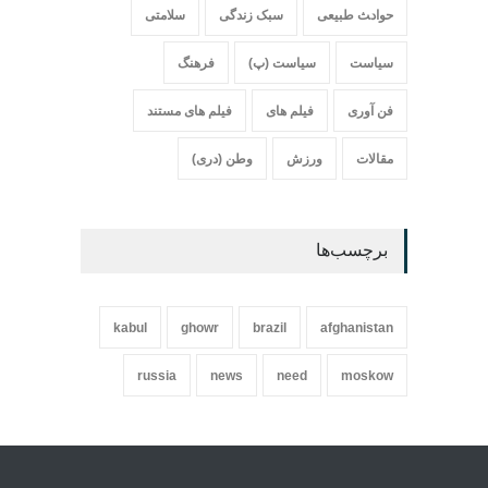
حواد‍‍‍ث طبیعی
سبک زندگی
سلامتی
سیاست
سیاست (پ)
فرهنگ
فن آوری
فیلم های
فیلم های مستند
مقالات
ورزش
وطن (دری)
برچسب‌ها
kabul
ghowr
brazil
afghanistan
russia
news
need
moskow