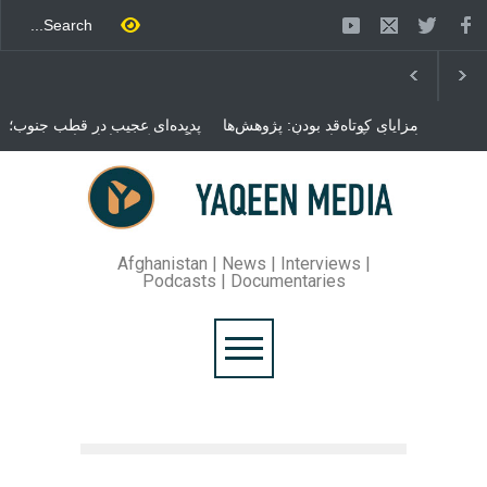
مزایای کوتاه‌قد بودن: پژوهش‌ها
پدیده‌ای عجیب در قطب جنوب؛
از فواید آن برای سلامتی
پنگوئنی که هزاران بار در روز
می‌گویند
می‌خوابد
محمدباقر قالیباف، رئیس
مجلس ایران، با انتقاد تند از
سیاست‌های دونالد ترمپ اعلام
کرد که واشنگتن تلاش دارد با
«محاصره و نقض آتش‌بس»،
روند گفتگوها را از مسیر
Afghanistan | News | Interviews |
مذاکره به سمت تسلیم سوق
Podcasts | Documentaries
دهد.