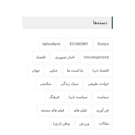
دسته‌ها
Iqtisodiyot
ECONOMY
Dunyo
Uncategorized
اخبار تصویری
اقتصاد
اقتصاد (پ)
پادکست ها
جنایی
جهان
حواد‍‍‍ث طبیعی
سبک زندگی
سلامتی
سیاست
سیاست (پ)
فرهنگ
فن آوری
فیلم های
فیلم های مستند
مقالات
ورزش
وطن (دری)