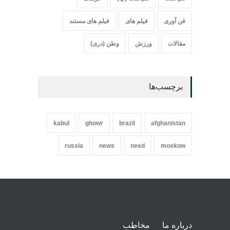
فن آوری
فیلم های
فیلم های مستند
مقالات
ورزش
وطن (دری)
برچسب‌ها
kabul
ghowr
brazil
afghanistan
russia
news
need
moskow
درباره ما
مخاطب