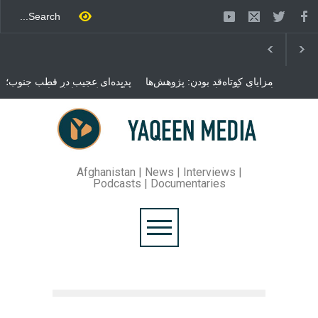
مزایای کوتاه‌قد بودن: پژوهش‌ها
پدیده‌ای عجیب در قطب جنوب؛
از فواید آن برای سلامتی
پنگوئنی که هزاران بار در روز
می‌گویند
می‌خوابد
محمدباقر قالیباف، رئیس
مجلس ایران، با انتقاد تند از
سیاست‌های دونالد ترمپ اعلام
کرد که واشنگتن تلاش دارد با
«محاصره و نقض آتش‌بس»،
روند گفتگوها را از مسیر
Afghanistan | News | Interviews |
مذاکره به سمت تسلیم سوق
Podcasts | Documentaries
دهد.