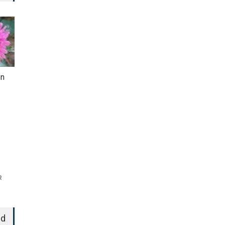
en
R
ed