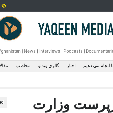
تاه‌قد بودن: پژوهش‌ها از فواید آن برای سلامتی می‌گویند
پدیده‌ای عجیب در 
می‌خوابد
محمدباقر قالیباف،
دونالد ترمپ اعلام
آتش‌بس»، روند گف
دهد.
fghanistan | News | Interviews | Podcasts | Documentari
 انجام می دهیم
اخبار
گالری ویدئو
مخاطب
مقال
رپرست وزارت
ad