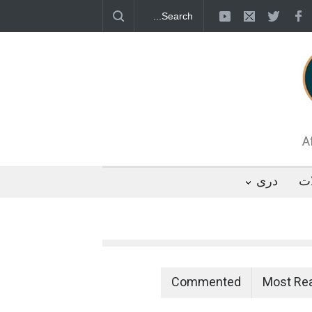
قطب جنوب؛ پنگوئنی که هزاران بار در روز
 رئیس مجلس ایران، با انتقاد تند از سیاست‌های
 کرد که واشنگتن تلاش دارد با «محاصره و نقض
تگوها را از مسیر مذاکره به سمت تسلیم سوق
A
ات
دری
Commented
Most Re