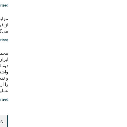
rized
مزایا
از فو
می‌گو
rized
محمد
ایران
دونال
واشن
و نق
را ا
تسلی
rized
rs