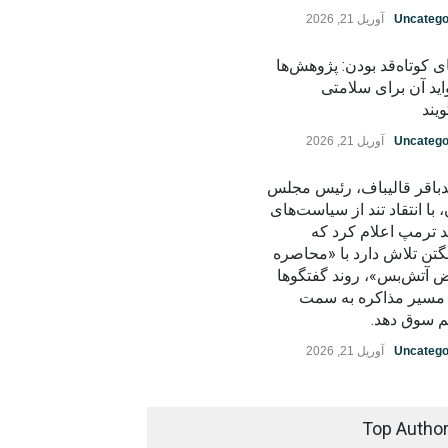
Uncatego
آوریل 21, 2026
ی کوتاه‌قد بودن: پژوهش‌ها
اید آن برای سلامتی
یند
Uncatego
آوریل 21, 2026
باقر قالیباف، رئیس مجلس
، با انتقاد تند از سیاست‌های
د ترمپ اعلام کرد که
گتن تلاش دارد با «محاصره
ض آتش‌بس»، روند گفتگوها
ز مسیر مذاکره به سمت
م سوق دهد.
Uncatego
آوریل 21, 2026
Top Autho