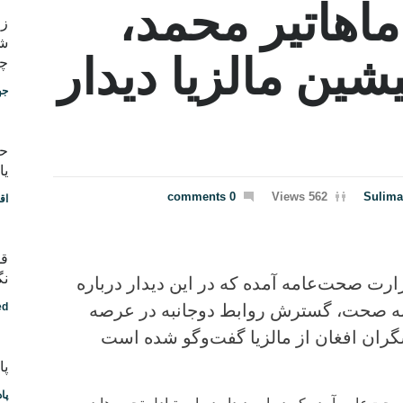
اهاتیر محمد،
شب
ین مالزیا دیدار
چط
جه
یا
0 comments
562 Views
Sulima
اق
قد
نگ
رت صحت‌عامه آمده که در این دیدار درباره
مینه صحت، گسترش روابط دوجانبه در عرصه
ed
گران افغان از مالزیا گفت‌وگو شده است
پادکس
پا