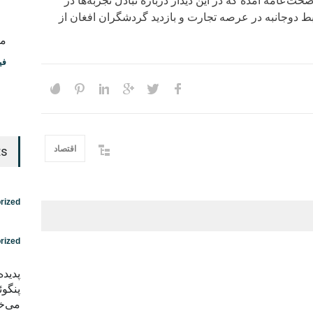
‌عامه آمده که در این دیدار درباره تبادل تجربه‌ها در
دوجانبه در عرصه تجارت و بازدید گردشگران افغان از
مس
فی
اقتصاد
ts
rized
rized
پدید
پنگوئ
می‌خو