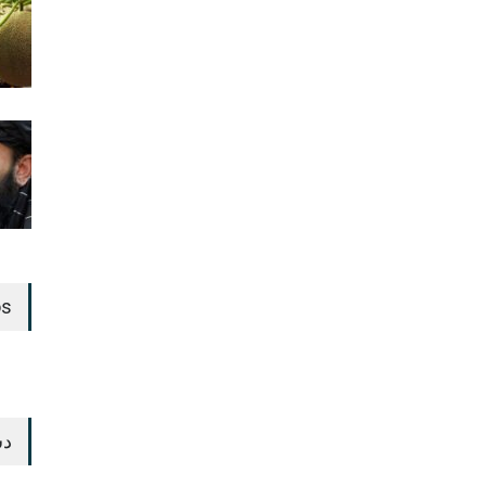
os
دس