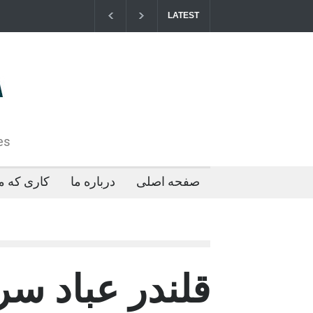
LATEST
مزایای کو
2026-04-21T09:35:43+0000
es
صفحه اصلی
درباره ما
کاری که ما
قلندر عباد س