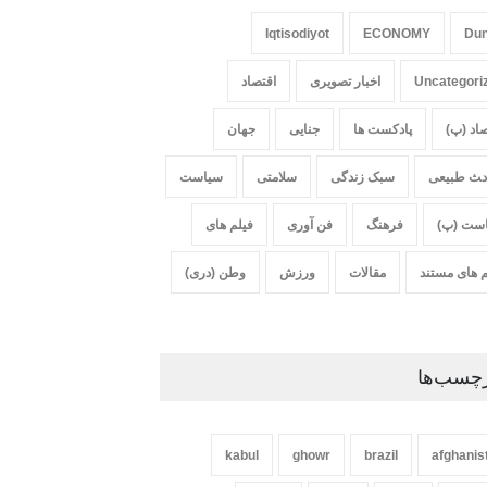
Iqtisodiyot
ECONOMY
Du
Uncategori
اخبار تصویری
اقتصاد
صاد (پ)
پادکست ها
جنایی
جهان
‍‍‍ث طبیعی
سبک زندگی
سلامتی
سیاست
ست (پ)
فرهنگ
فن آوری
فیلم های
م های مستند
مقالات
ورزش
وطن (دری)
چسب‌ها
kabul
ghowr
brazil
afghanis