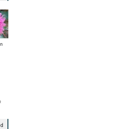
en
R
ed