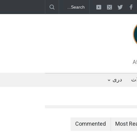
قطب جنوب؛ پنگوئنی که هزاران بار در روز
 رئیس مجلس ایران، با انتقاد تند از سیاست‌های
 کرد که واشنگتن تلاش دارد با «محاصره و نقض
تگوها را از مسیر مذاکره به سمت تسلیم سوق
A
ات
دری
Commented
Most Re