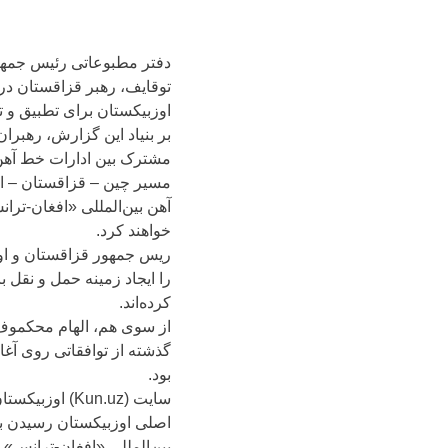
توقایف، رهبر قزاقستان در
اوزبیکستان برای تطبیق و 
بر بنیاد این گزارش، رهبرا
مشترک بین ادارات خط آهن 
مسیر چین – قزاقستان – او
آهن بین‌المللی «افغان-تر
خواهند کرد.
ریس جمهور قزاقستان و اوز
را ایجاد زمینه حمل و نقل
کرده‌اند.
از سوی هم، الهام محکموف
گذشته از توافقاتی روی آغاز
بود.
سایت (Kun.uz)
اصلی اوزبیکستان رسیدن به 
بین‌المللی «افغان-ترانس» 