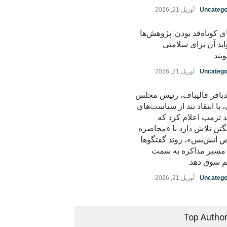
Uncatego
آوریل 21, 2026
ی کوتاه‌قد بودن: پژوهش‌ها
اید آن برای سلامتی
یند
Uncatego
آوریل 21, 2026
باقر قالیباف، رئیس مجلس
، با انتقاد تند از سیاست‌های
د ترمپ اعلام کرد که
گتن تلاش دارد با «محاصره
ض آتش‌بس»، روند گفتگوها
ز مسیر مذاکره به سمت
م سوق دهد.
Uncatego
آوریل 21, 2026
Top Autho