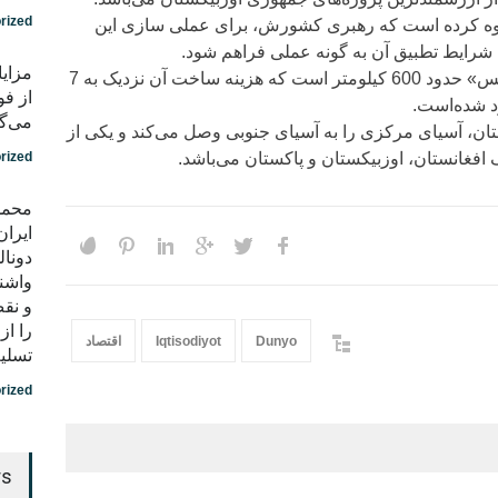
rized
لاوه کرده است که رهبری کشورش، برای عملی سازی این
 شرایط تطبیق آن به گونه عملی فراهم شود.
مزایا
پروژه خط‌ آهن «افغان-ترانس» حدود 600 کیلومتر است که هزینه ساخت آن نزدیک به 7
از فو
رد شده‌است.
می‌گو
نستان، آسیای مرکزی را به آسیای جنوبی وصل می‌کند و یکی از
افغانستان، اوزبیکستان و پاکستان می‌باشد.
rized
محمد
ایران
دونال
واشن
و نق
را ا
Dunyo
Iqtisodiyot
اقتصاد
تسلی
rized
rs