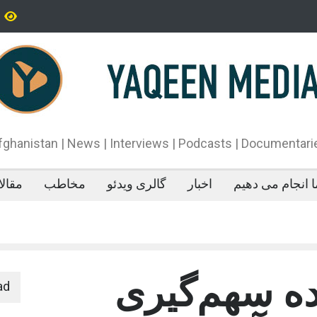
تاه‌قد بودن: پژوهش‌ها از فواید آن برای سلامتی می‌گویند
پدیده‌ای عجیب در 
می‌خوابد
محمدباقر قالیباف،
دونالد ترمپ اعلام
آتش‌بس»، روند گف
دهد.
fghanistan | News | Interviews | Podcasts | Documentari
 انجام می دهیم
اخبار
گالری ویدئو
مخاطب
مقال
ده سهم‌گیری
ad