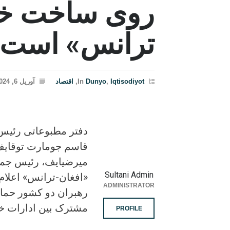
روی ساخت خط
ترانس» است
Iqtisodiyot
,
Dunyo
In
,
اقتصاد
آوریل 6, 2024
قاسم جومارت توقایف،
میرضیایف، رئیس جمه
Sultani Admin
«افغان-ترانس» اعلام 
ADMINISTRATOR
رهبران دو کشور حمای
مشترک بین ادارات خ
PROFILE