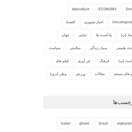
Iqtisodiyot
ECONOMY
Du
Uncategori
اخبار تصویری
اقتصاد
صاد (پ)
پادکست ها
جنایی
جهان
‍‍‍ث طبیعی
سبک زندگی
سلامتی
سیاست
ست (پ)
فرهنگ
فن آوری
فیلم های
م های مستند
مقالات
ورزش
وطن (دری)
چسب‌ها
kabul
ghowr
brazil
afghanis