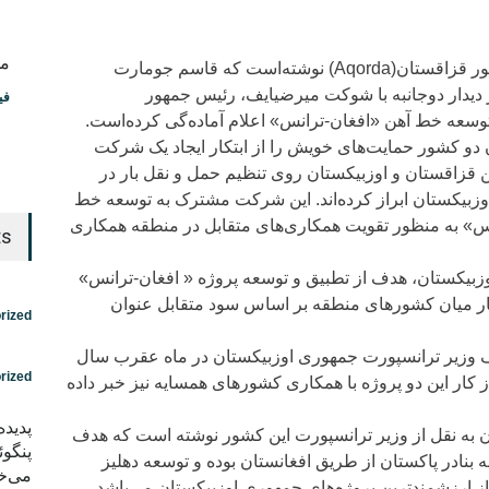
مس
دفتر مطبوعاتی رئیس جمهور قزاقستان(Aqorda) نوشته‌است که قاسم جومارت
 دیدار دوجانبه با شوکت میرضیایف، رئیس جمهور
فی
توسعه خط آهن «افغان-ترانس» اعلام آماده‌گی کرده‌است.
ن دو کشور حمایت‌های خویش را از ابتکار ایجاد یک شرکت
قزاقستان و اوزبیکستان روی تنظیم حمل و نقل بار در
زبیکستان ابراز کرده‌اند. این شرکت مشترک به توسعه خط
انس» به منظور تقویت همکاری‌های متقابل در منطقه همکاری
ts
بیکستان، هدف از تطبیق و توسعه پروژه « افغان-ترانس»
 بار میان کشورهای منطقه بر اساس سود متقابل عنوان
rized
 وزیر ترانسپورت جمهوری اوزبیکستان در ماه عقرب سال
rized
 کار این دو پروژه با همکاری‌ کشورهای همسایه نیز خبر داده
پدید
 اوزبیکستان به نقل از وزیر ترانسپورت این کشور نوشته است که هدف
پنگوئ
بنادر پاکستان از طریق افغانستان بوده و توسعه دهلیز
می‌خو
از ارزشمندترین پروژه‌های جمهوری اوزبیکستان می‌باشد.