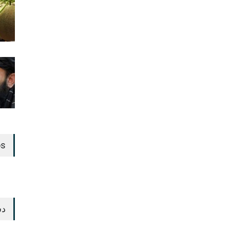
os
دس