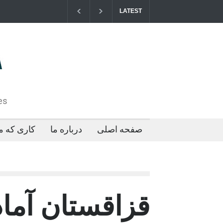
LATEST
مزایای کو
2026-04-21T09:35:43+0000
es
صفحه اصلی
درباره ما
کاری که ما
قزاقستان آما