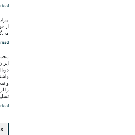
rized
مزایا
از فو
می‌گو
rized
محمد
ایران
دونال
واشن
و نق
را ا
تسلی
rized
rs