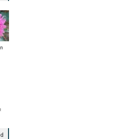
en
R
ed