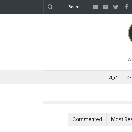
قطب جنوب؛ پنگوئنی که هزاران بار در روز
 رئیس مجلس ایران، با انتقاد تند از سیاست‌های
 کرد که واشنگتن تلاش دارد با «محاصره و نقض
تگوها را از مسیر مذاکره به سمت تسلیم سوق
A
ات
دری
Commented
Most Re