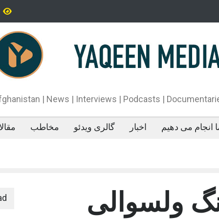
تاه‌قد بودن: پژوهش‌ها از فواید آن برای سلامتی می‌گویند
پدیده‌ای عجیب در 
می‌خوابد
محمدباقر قالیباف،
دونالد ترمپ اعلام
آتش‌بس»، روند گف
دهد.
fghanistan | News | Interviews | Podcasts | Documentari
 انجام می دهیم
اخبار
گالری ویدئو
مخاطب
مقال
نگ ولسوالی
ad