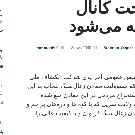
ت کانال
شب
ه می‌شود
چط
جه
0 comments
1340 Views
Suliman Yaqeen
یا
اق
یس عمومی اجرایوی شرکت انکشاف ملی
‌که مسوولیت معادن زغال‌سنگ بلخاب به این
قد
نگ
خراج مردمی در این معادن منع شده
لایت سرپل که با کوه ها و دره‌های پر خم و
ed
ن زغال‌سنگ فراوان و با کیفیت عالی را
پادکس
پا