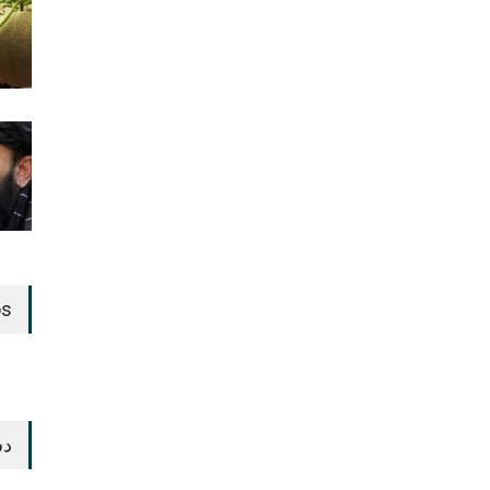
os
دس