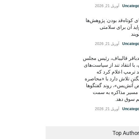
Uncatego
آوریل 21, 2026
ی کوتاه‌قد بودن: پژوهش‌ها
اید آن برای سلامتی
یند
Uncatego
آوریل 21, 2026
باقر قالیباف، رئیس مجلس
، با انتقاد تند از سیاست‌های
د ترمپ اعلام کرد که
گتن تلاش دارد با «محاصره
ض آتش‌بس»، روند گفتگوها
ز مسیر مذاکره به سمت
م سوق دهد.
Uncatego
آوریل 21, 2026
Top Autho