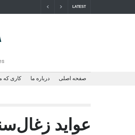
LATEST
مزایای کو
2026-04-21T09:35:43+0000
es
صفحه اصلی
درباره ما
کاری که ما
عواید زغال‌س