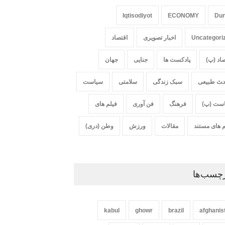
Iqtisodiyot
ECONOMY
Du
Uncategori
اخبار تصویری
اقتصاد
صاد (پ)
پادکست ها
جنایی
جهان
‍‍‍ث طبیعی
سبک زندگی
سلامتی
سیاست
ست (پ)
فرهنگ
فن آوری
فیلم های
م های مستند
مقالات
ورزش
وطن (دری)
چسب‌ها
kabul
ghowr
brazil
afghanis