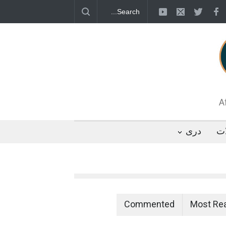
قطب جنوب؛ پنگوئنی که هزاران بار در روز
 رئیس مجلس ایران، با انتقاد تند از سیاست‌های
 کرد که واشنگتن تلاش دارد با «محاصره و نقض
تگوها را از مسیر مذاکره به سمت تسلیم سوق
A
ات
دری
Commented
Most Re