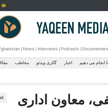
تاه‌قد بودن: پژوهش‌ها از فواید آن برای سلامتی می‌گویند
پدیده‌ای عجیب در 
می‌خوابد
محمدباقر قالیباف،
دونالد ترمپ اعلام
آتش‌بس»، روند گف
دهد.
fghanistan | News | Interviews | Podcasts | Documentari
 انجام می دهیم
اخبار
گالری ویدئو
مخاطب
مقال
ی، معاون اداری
ad