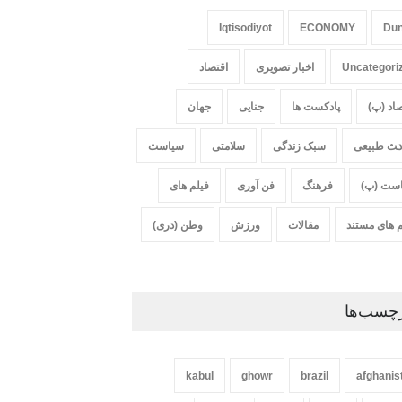
Iqtisodiyot
ECONOMY
Du
Uncategori
اخبار تصویری
اقتصاد
صاد (پ)
پادکست ها
جنایی
جهان
‍‍‍ث طبیعی
سبک زندگی
سلامتی
سیاست
ست (پ)
فرهنگ
فن آوری
فیلم های
م های مستند
مقالات
ورزش
وطن (دری)
چسب‌ها
kabul
ghowr
brazil
afghanis