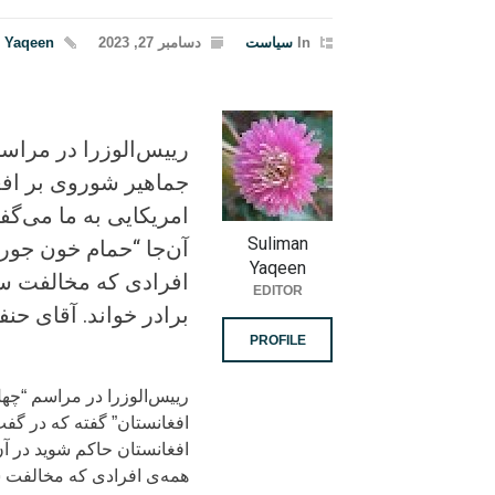
In
سیاست
دسامبر 27, 2023
 Yaqeen
رییس‌الوزرا در مراسم
جماهیر شوروی بر افغ
امریکایی به ما می‌گف
Suliman
آن‌جا “حمام خون جور
Yaqeen
افرادی که مخالفت سی
EDITOR
برادر خواند. آقای حن
PROFILE
رییس‌الوزرا در مراسم “چهل
افغانستان” گفته که در گفت‌
افغانستان حاکم شوید در آن
همه‌ی افرادی که مخالفت سی