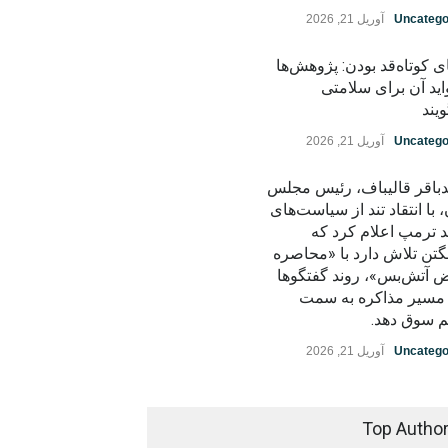
Uncatego
آوریل 21, 2026
ی کوتاه‌قد بودن: پژوهش‌ها
اید آن برای سلامتی
یند
Uncatego
آوریل 21, 2026
باقر قالیباف، رئیس مجلس
، با انتقاد تند از سیاست‌های
د ترمپ اعلام کرد که
گتن تلاش دارد با «محاصره
ض آتش‌بس»، روند گفتگوها
ز مسیر مذاکره به سمت
م سوق دهد.
Uncatego
آوریل 21, 2026
Top Autho