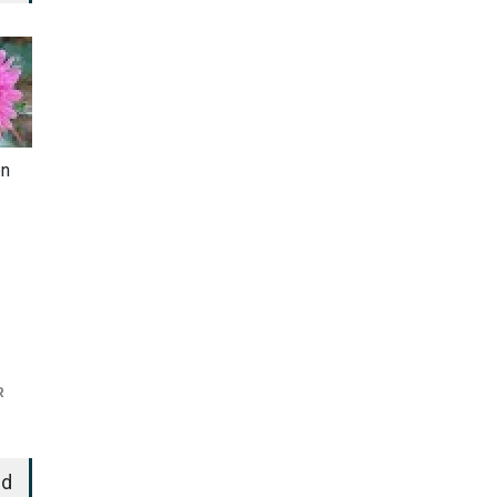
en
R
ed