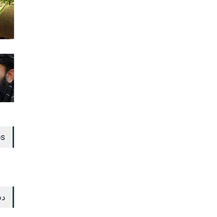
os
دس