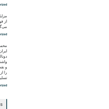
rized
مزایا
از فو
می‌گو
rized
محمد
ایران
دونال
واشن
و نق
را ا
تسلی
rized
rs