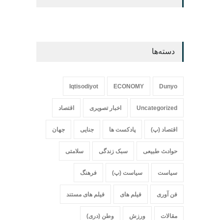
دسته‌ها
Iqtisodiyot
ECONOMY
Dunyo
Uncategorized
اخبار تصویری
اقتصاد
اقتصاد (پ)
پادکست ها
جنایی
جهان
حواد‍‍‍ث طبیعی
سبک زندگی
سلامتی
سیاست
سیاست (پ)
فرهنگ
فن آوری
فیلم های
فیلم های مستند
مقالات
ورزش
وطن (دری)