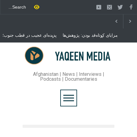
مزایای کوتاه‌قد بودن: پژوهش‌ها
پدیده‌ای عجیب در قطب جنوب؛
از فواید آن برای سلامتی
پنگوئنی که هزاران بار در روز
می‌گویند
می‌خوابد
محمدباقر قالیباف، رئیس
مجلس ایران، با انتقاد تند از
سیاست‌های دونالد ترمپ اعلام
کرد که واشنگتن تلاش دارد با
«محاصره و نقض آتش‌بس»،
روند گفتگوها را از مسیر
Afghanistan | News | Interviews |
مذاکره به سمت تسلیم سوق
Podcasts | Documentaries
دهد.