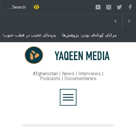
مزایای کوتاه‌قد بودن: پژوهش‌ها
پدیده‌ای عجیب در قطب جنوب؛
از فواید آن برای سلامتی
پنگوئنی که هزاران بار در روز
می‌گویند
می‌خوابد
محمدباقر قالیباف، رئیس
مجلس ایران، با انتقاد تند از
سیاست‌های دونالد ترمپ اعلام
کرد که واشنگتن تلاش دارد با
«محاصره و نقض آتش‌بس»،
روند گفتگوها را از مسیر
Afghanistan | News | Interviews |
مذاکره به سمت تسلیم سوق
Podcasts | Documentaries
دهد.