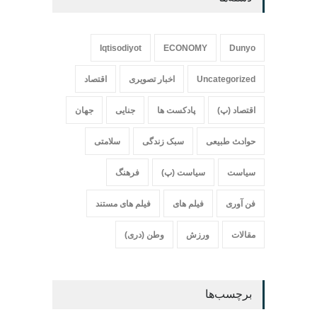
Iqtisodiyot
ECONOMY
Dunyo
Uncategorized
اخبار تصویری
اقتصاد
اقتصاد (پ)
پادکست ها
جنایی
جهان
حواد‍‍‍ث طبیعی
سبک زندگی
سلامتی
سیاست
سیاست (پ)
فرهنگ
فن آوری
فیلم های
فیلم های مستند
مقالات
ورزش
وطن (دری)
برچسب‌ها