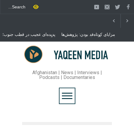
مزایای کوتاه‌قد بودن: پژوهش‌ها
پدیده‌ای عجیب در قطب جنوب؛
از فواید آن برای سلامتی
پنگوئنی که هزاران بار در روز
می‌گویند
می‌خوابد
محمدباقر قالیباف، رئیس
مجلس ایران، با انتقاد تند از
سیاست‌های دونالد ترمپ اعلام
کرد که واشنگتن تلاش دارد با
«محاصره و نقض آتش‌بس»،
روند گفتگوها را از مسیر
Afghanistan | News | Interviews |
مذاکره به سمت تسلیم سوق
Podcasts | Documentaries
دهد.