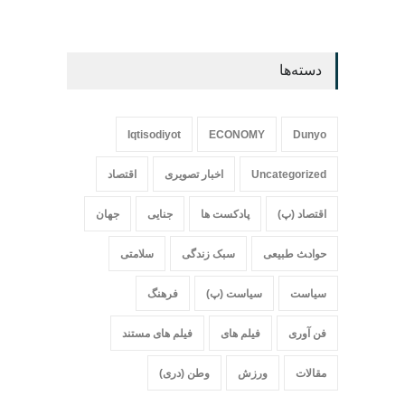
دسته‌ها
Iqtisodiyot
ECONOMY
Dunyo
Uncategorized
اخبار تصویری
اقتصاد
اقتصاد (پ)
پادکست ها
جنایی
جهان
حواد‍‍‍ث طبیعی
سبک زندگی
سلامتی
سیاست
سیاست (پ)
فرهنگ
فن آوری
فیلم های
فیلم های مستند
مقالات
ورزش
وطن (دری)