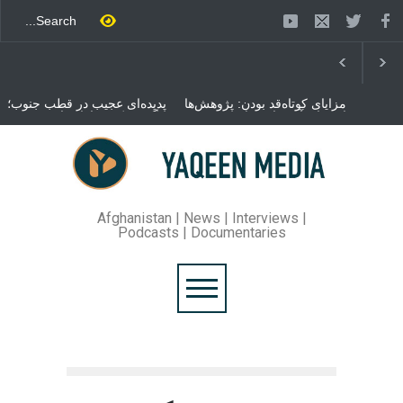
مزایای کوتاه‌قد بودن: پژوهش‌ها
پدیده‌ای عجیب در قطب جنوب؛
از فواید آن برای سلامتی
پنگوئنی که هزاران بار در روز
می‌گویند
می‌خوابد
محمدباقر قالیباف، رئیس
مجلس ایران، با انتقاد تند از
سیاست‌های دونالد ترمپ اعلام
کرد که واشنگتن تلاش دارد با
«محاصره و نقض آتش‌بس»،
روند گفتگوها را از مسیر
Afghanistan | News | Interviews |
مذاکره به سمت تسلیم سوق
Podcasts | Documentaries
دهد.