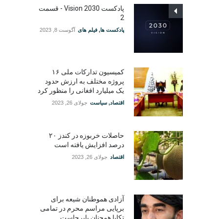
پادکست Vision 2030 - قسمت
2
پادکست ها
,
فیلم های
آگوست 8, 2023
کمیسیون تدارکات ملی ۱۶
پروژه مختلف به ارزش حدود
یک میلیارد افغانی را منظور کرد
اقتصاد
,
سیاست
جولای 26, 2023
حاصلات خربوزه در کندز ۲۰
درصد افزایش یافته است
اقتصاد
جولای 26, 2023
آزادی هموطنان شیعه برای
برپایی مراسم محرم در تمامی
تکایا همچنان پابرجاست