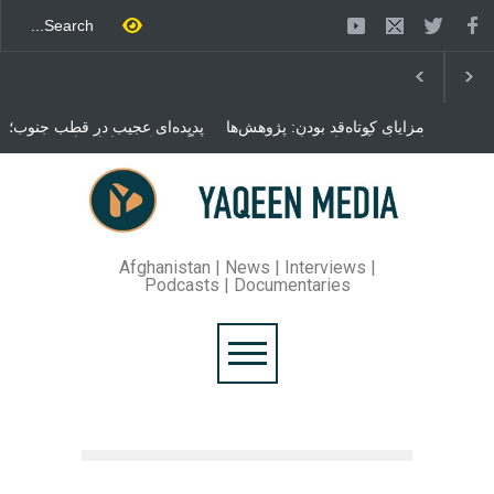
مزایای کوتاه‌قد بودن: پژوهش‌ها
پدیده‌ای عجیب در قطب جنوب؛
از فواید آن برای سلامتی
پنگوئنی که هزاران بار در روز
می‌گویند
می‌خوابد
محمدباقر قالیباف، رئیس
مجلس ایران، با انتقاد تند از
سیاست‌های دونالد ترمپ اعلام
کرد که واشنگتن تلاش دارد با
«محاصره و نقض آتش‌بس»،
روند گفتگوها را از مسیر
Afghanistan | News | Interviews |
مذاکره به سمت تسلیم سوق
Podcasts | Documentaries
دهد.