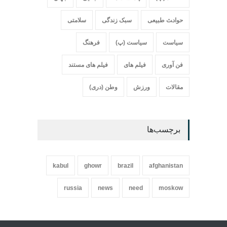
حواد‍‍‍ث طبیعی
سبک زندگی
سلامتی
سیاست
سیاست (پ)
فرهنگ
فن آوری
فیلم های
فیلم های مستند
مقالات
ورزش
وطن (دری)
برچسب‌ها
kabul
ghowr
brazil
afghanistan
russia
news
need
moskow