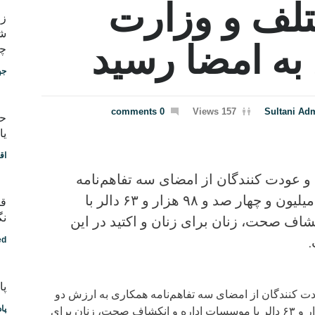
ف و وزارت
شب
به امضا رسید
چط
جه
0 comments
157 Views
Sultani Ad
یا
اق
و عودت کنندگان از امضای سه تفاهم‌نامه
همکاری به ارزش دو میلیون و چهار صد و ۹۸ هزار و ۶۳ دالر با
قد
نگ
اف صحت، زنان برای زنان و اکتید در این
ed
پادکس
ت کنندگان از امضای سه تفاهم‌نامه همکاری به ارزش دو
پا
میلیون و چهار صد و ۹۸ هزار و ۶۳ دالر با موسسات اداره و انکشاف صحت، زنان برای