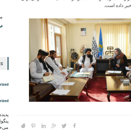
خبر داده است.
مس
فی
ts
rized
rized
پدید
پنگوئ
می‌خو