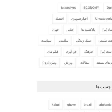
Iqtisodiyot
ECONOMY
Du
Uncategori
اخبار تصویری
اقتصاد
صاد (پ)
پادکست ها
جنایی
جهان
‍‍‍ث طبیعی
سبک زندگی
سلامتی
سیاست
ست (پ)
فرهنگ
فن آوری
فیلم های
م های مستند
مقالات
ورزش
وطن (دری)
چسب‌ها
kabul
ghowr
brazil
afghanis