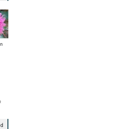
en
R
ed