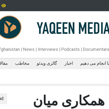
تاه‌قد بودن: پژوهش‌ها از فواید آن برای سلامتی می‌گویند
پدیده‌ای عجیب در 
می‌خوابد
محمدباقر قالیباف،
دونالد ترمپ اعلام
آتش‌بس»، روند گف
دهد.
fghanistan | News | Interviews | Podcasts | Documentari
 انجام می دهیم
اخبار
گالری ویدئو
مخاطب
مقال
 همکاری میان
ad