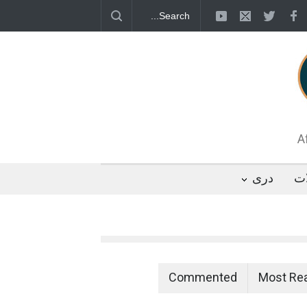
قطب جنوب؛ پنگوئنی که هزاران بار در روز
 رئیس مجلس ایران، با انتقاد تند از سیاست‌های
 کرد که واشنگتن تلاش دارد با «محاصره و نقض
تگوها را از مسیر مذاکره به سمت تسلیم سوق
A
ات
دری
Commented
Most Re