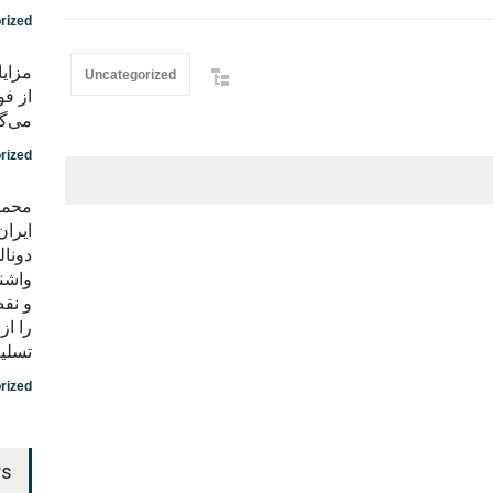
rized
مزایا
Uncategorized
از فو
می‌گو
rized
محمد
ایران
دونال
واشن
و نق
را ا
تسلی
rized
rs