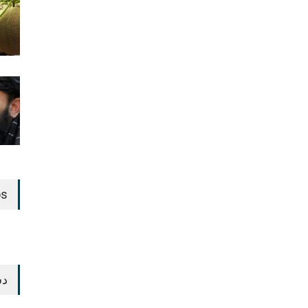
os
دس