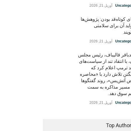
Uncatego
آوریل 21, 2026
ی کوتاه‌قد بودن: پژوهش‌ها
اید آن برای سلامتی
یند
Uncatego
آوریل 21, 2026
باقر قالیباف، رئیس مجلس
، با انتقاد تند از سیاست‌های
د ترمپ اعلام کرد که
گتن تلاش دارد با «محاصره
ض آتش‌بس»، روند گفتگوها
ز مسیر مذاکره به سمت
م سوق دهد.
Uncatego
آوریل 21, 2026
Top Autho