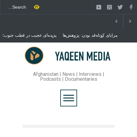
مزایای کوتاه‌قد بودن: پژوهش‌ها
پدیده‌ای عجیب در قطب جنوب؛
از فواید آن برای سلامتی
پنگوئنی که هزاران بار در روز
می‌گویند
می‌خوابد
محمدباقر قالیباف، رئیس
مجلس ایران، با انتقاد تند از
سیاست‌های دونالد ترمپ اعلام
کرد که واشنگتن تلاش دارد با
«محاصره و نقض آتش‌بس»،
روند گفتگوها را از مسیر
Afghanistan | News | Interviews |
مذاکره به سمت تسلیم سوق
Podcasts | Documentaries
دهد.