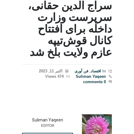
سراج الدین حقانی،
سرپرست وزارت
داخله برای افتتاح
کانال قوش‌تیپه
عازم ولایت بلخ شد
In
اقتصاد
,
فن آوری
اکتبر 11, 2023
474 Views
Suliman Yaqeen
0 comments
Suliman Yaqeen
EDITOR