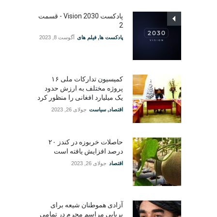
پادکست Vision 2030 - قسمت
2
پادکست ها
,
فیلم های
آگوست 8, 2023
کمیسیون تدارکات ملی ۱۶
پروژه مختلف به ارزش حدود
یک میلیارد افغانی را منظور کرد
اقتصاد
,
سیاست
جولای 26, 2023
حاصلات خربوزه در کندز ۲۰
درصد افزایش یافته است
اقتصاد
جولای 26, 2023
آزادی هموطنان شیعه برای
برپایی مراسم محرم در تمامی