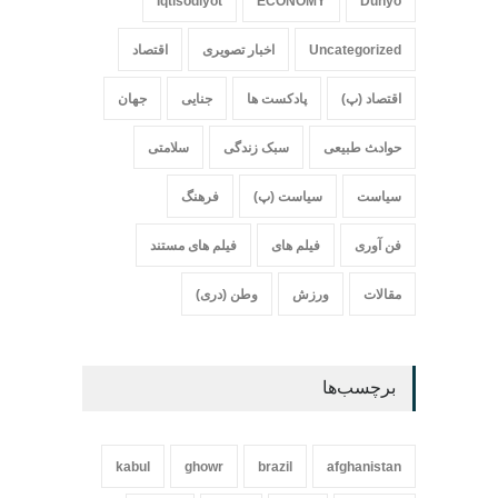
Iqtisodiyot
ECONOMY
Dunyo
Uncategorized
اخبار تصویری
اقتصاد
اقتصاد (پ)
پادکست ها
جنایی
جهان
حواد‍‍‍ث طبیعی
سبک زندگی
سلامتی
سیاست
سیاست (پ)
فرهنگ
فن آوری
فیلم های
فیلم های مستند
مقالات
ورزش
وطن (دری)
برچسب‌ها
kabul
ghowr
brazil
afghanistan