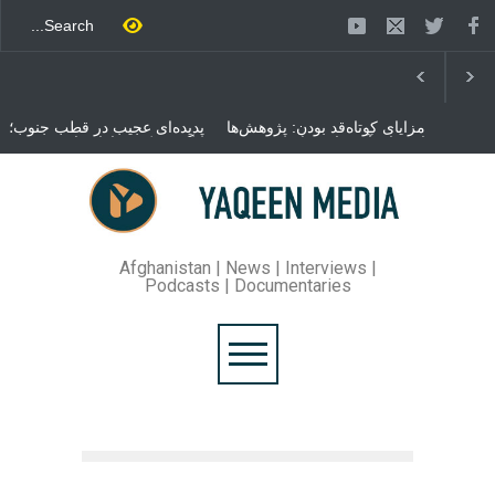
مزایای کوتاه‌قد بودن: پژوهش‌ها
پدیده‌ای عجیب در قطب جنوب؛
از فواید آن برای سلامتی
پنگوئنی که هزاران بار در روز
می‌گویند
می‌خوابد
محمدباقر قالیباف، رئیس
مجلس ایران، با انتقاد تند از
سیاست‌های دونالد ترمپ اعلام
کرد که واشنگتن تلاش دارد با
«محاصره و نقض آتش‌بس»،
روند گفتگوها را از مسیر
Afghanistan | News | Interviews |
مذاکره به سمت تسلیم سوق
Podcasts | Documentaries
دهد.