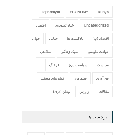
Iqtisodiyot
ECONOMY
Dunyo
Uncategorized
اخبار تصویری
اقتصاد
اقتصاد (پ)
پادکست ها
جنایی
جهان
حواد‍‍‍ث طبیعی
سبک زندگی
سلامتی
سیاست
سیاست (پ)
فرهنگ
فن آوری
فیلم های
فیلم های مستند
مقالات
ورزش
وطن (دری)
برچسب‌ها