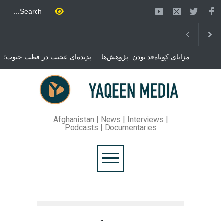
مزایای کوتاه‌قد بودن: پژوهش‌ها
پدیده‌ای عجیب در قطب جنوب؛
از فواید آن برای سلامتی
پنگوئنی که هزاران بار در روز
می‌گویند
می‌خوابد
محمدباقر قالیباف، رئیس
مجلس ایران، با انتقاد تند از
سیاست‌های دونالد ترمپ اعلام
کرد که واشنگتن تلاش دارد با
«محاصره و نقض آتش‌بس»،
روند گفتگوها را از مسیر
Afghanistan | News | Interviews |
مذاکره به سمت تسلیم سوق
Podcasts | Documentaries
دهد.