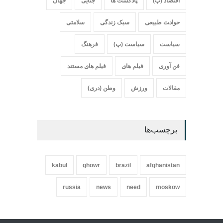
اقتصاد (پ)
پادکست ها
جنایی
جهان
حواد‍‍‍ث طبیعی
سبک زندگی
سلامتی
سیاست
سیاست (پ)
فرهنگ
فن آوری
فیلم های
فیلم های مستند
مقالات
ورزش
وطن (دری)
برچسب‌ها
kabul
ghowr
brazil
afghanistan
russia
news
need
moskow