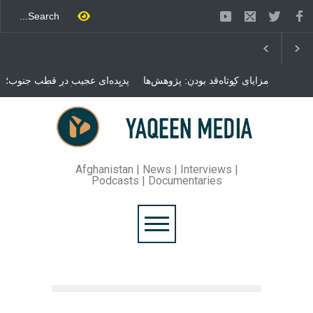
مزایای کوتاه‌قد بودن: پژوهش‌ها
پدیده‌ای عجیب در قطب جنوب؛
از فواید آن برای سلامتی
پنگوئنی که هزاران بار در روز
می‌گویند
می‌خوابد
محمدباقر قالیباف، رئیس
مجلس ایران، با انتقاد تند از
سیاست‌های دونالد ترمپ اعلام
کرد که واشنگتن تلاش دارد با
«محاصره و نقض آتش‌بس»،
روند گفتگوها را از مسیر
Afghanistan | News | Interviews |
مذاکره به سمت تسلیم سوق
Podcasts | Documentaries
دهد.