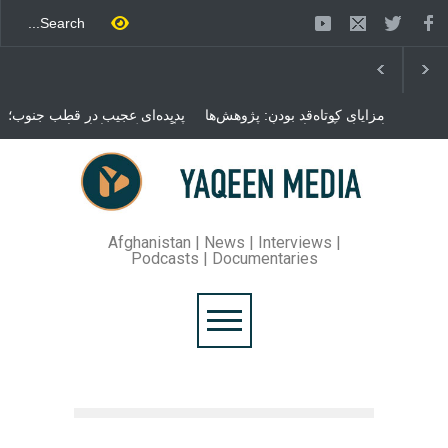
مزایای کوتاه‌قد بودن: پژوهش‌ها
پدیده‌ای عجیب در قطب جنوب؛
از فواید آن برای سلامتی
پنگوئنی که هزاران بار در روز
می‌گویند
می‌خوابد
محمدباقر قالیباف، رئیس
مجلس ایران، با انتقاد تند از
سیاست‌های دونالد ترمپ اعلام
کرد که واشنگتن تلاش دارد با
«محاصره و نقض آتش‌بس»،
روند گفتگوها را از مسیر
Afghanistan | News | Interviews |
مذاکره به سمت تسلیم سوق
Podcasts | Documentaries
دهد.