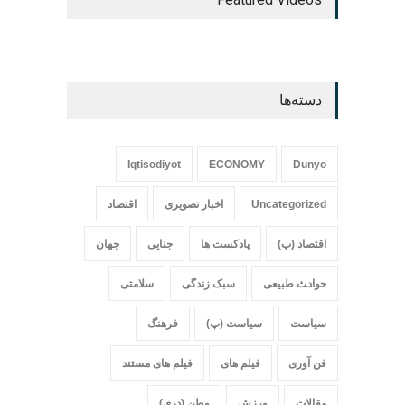
دسته‌ها
Iqtisodiyot
ECONOMY
Dunyo
Uncategorized
اخبار تصویری
اقتصاد
اقتصاد (پ)
پادکست ها
جنایی
جهان
حواد‍‍‍ث طبیعی
سبک زندگی
سلامتی
سیاست
سیاست (پ)
فرهنگ
فن آوری
فیلم های
فیلم های مستند
مقالات
ورزش
وطن (دری)