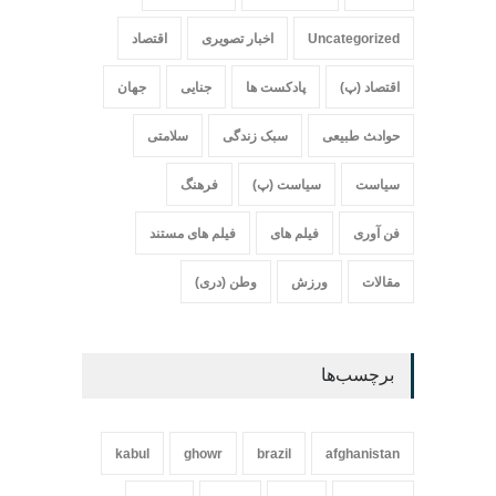
Uncategorized
اخبار تصویری
اقتصاد
اقتصاد (پ)
پادکست ها
جنایی
جهان
حواد‍‍‍ث طبیعی
سبک زندگی
سلامتی
سیاست
سیاست (پ)
فرهنگ
فن آوری
فیلم های
فیلم های مستند
مقالات
ورزش
وطن (دری)
برچسب‌ها
kabul
ghowr
brazil
afghanistan