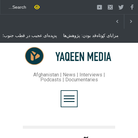
مزایای کوتاه‌قد بودن: پژوهش‌ها
پدیده‌ای عجیب در قطب جنوب؛
از فواید آن برای سلامتی
پنگوئنی که هزاران بار در روز
می‌گویند
می‌خوابد
محمدباقر قالیباف، رئیس
مجلس ایران، با انتقاد تند از
سیاست‌های دونالد ترمپ اعلام
کرد که واشنگتن تلاش دارد با
«محاصره و نقض آتش‌بس»،
روند گفتگوها را از مسیر
Afghanistan | News | Interviews |
مذاکره به سمت تسلیم سوق
Podcasts | Documentaries
دهد.