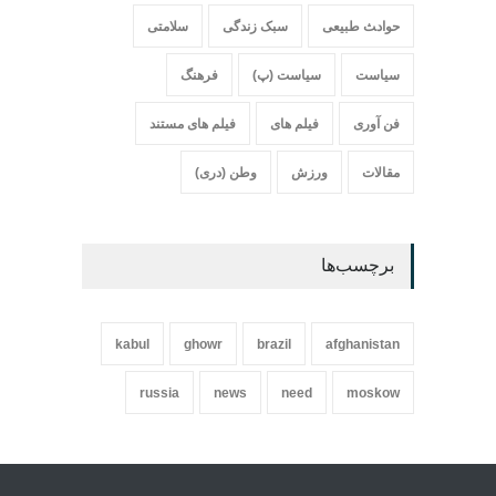
حواد‍‍‍ث طبیعی
سبک زندگی
سلامتی
سیاست
سیاست (پ)
فرهنگ
فن آوری
فیلم های
فیلم های مستند
مقالات
ورزش
وطن (دری)
برچسب‌ها
kabul
ghowr
brazil
afghanistan
russia
news
need
moskow