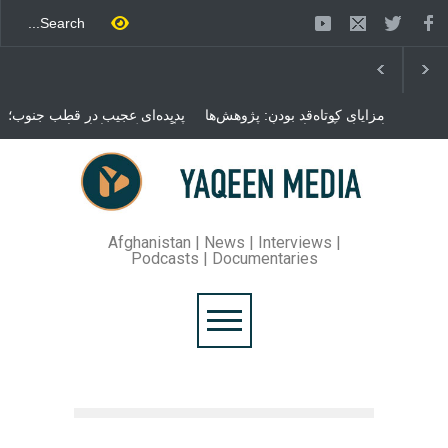
مزایای کوتاه‌قد بودن: پژوهش‌ها
پدیده‌ای عجیب در قطب جنوب؛
از فواید آن برای سلامتی
پنگوئنی که هزاران بار در روز
می‌گویند
می‌خوابد
محمدباقر قالیباف، رئیس
مجلس ایران، با انتقاد تند از
سیاست‌های دونالد ترمپ اعلام
کرد که واشنگتن تلاش دارد با
«محاصره و نقض آتش‌بس»،
روند گفتگوها را از مسیر
Afghanistan | News | Interviews |
مذاکره به سمت تسلیم سوق
Podcasts | Documentaries
دهد.