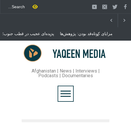
مزایای کوتاه‌قد بودن: پژوهش‌ها
پدیده‌ای عجیب در قطب جنوب؛
از فواید آن برای سلامتی
پنگوئنی که هزاران بار در روز
می‌گویند
می‌خوابد
محمدباقر قالیباف، رئیس
مجلس ایران، با انتقاد تند از
سیاست‌های دونالد ترمپ اعلام
کرد که واشنگتن تلاش دارد با
«محاصره و نقض آتش‌بس»،
روند گفتگوها را از مسیر
Afghanistan | News | Interviews |
مذاکره به سمت تسلیم سوق
Podcasts | Documentaries
دهد.