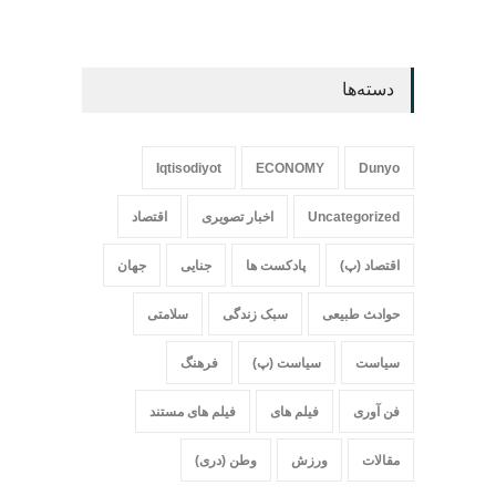
دسته‌ها
Iqtisodiyot
ECONOMY
Dunyo
Uncategorized
اخبار تصویری
اقتصاد
اقتصاد (پ)
پادکست ها
جنایی
جهان
حواد‍‍‍ث طبیعی
سبک زندگی
سلامتی
سیاست
سیاست (پ)
فرهنگ
فن آوری
فیلم های
فیلم های مستند
مقالات
ورزش
وطن (دری)